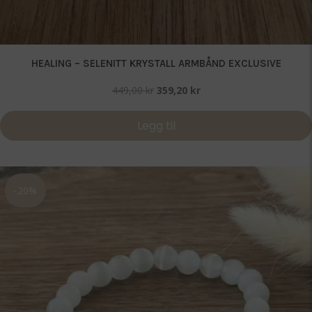
HEALING – SELENITT KRYSTALL ARMBÅND EXCLUSIVE
Opprinnelig
Nåværende
449,00
kr
359,20
kr
pris
pris
var:
er:
Legg til
449,00 kr.
359,20 kr.
-20%