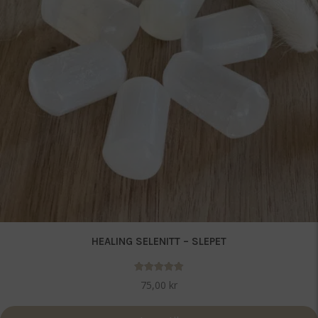
HEALING SELENITT – SLEPET
Vurdert
75,00
kr
5.00
av 5