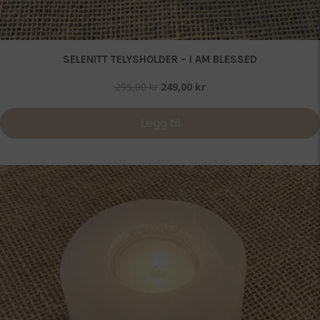
SELENITT TELYSHOLDER – I AM BLESSED
Opprinnelig
Nåværende
295,00
kr
249,00
kr
pris
pris
var:
er:
Legg til
295,00 kr.
249,00 kr.