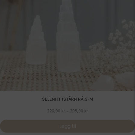
SELENITT ISTÅRN RÅ S-M
Prisområde:
220,00
kr
–
295,00
kr
220,00 kr
til
Legg til
295,00 kr