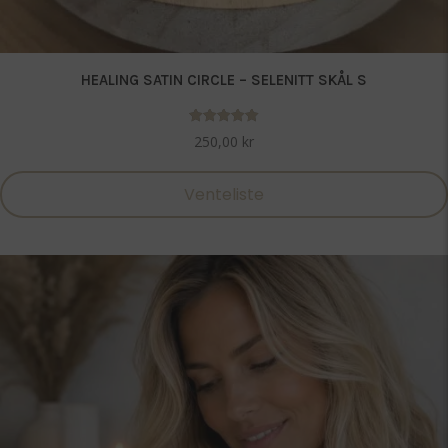
HEALING SATIN CIRCLE – SELENITT SKÅL S
Vurdert
250,00
kr
5.00
av 5
Venteliste