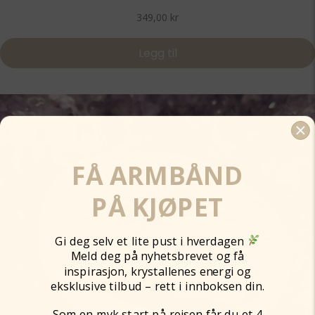
349,00
kr
Legg til
FÅ ARMBÅND
PÅ KJØPET
Gi deg selv et lite pust i hverdagen
Meld deg på nyhetsbrevet og få
inspirasjon, krystallenes energi og
eksklusive tilbud – rett i innboksen din.
Som en myk start på reisen får du et 4