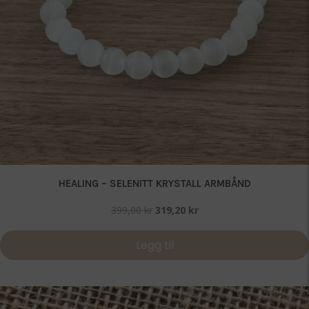
HEALING – SELENITT KRYSTALL ARMBÅND
Opprinnelig
Nåværende
399,00
kr
319,20
kr
pris
pris
var:
er:
Legg til
399,00 kr.
319,20 kr.