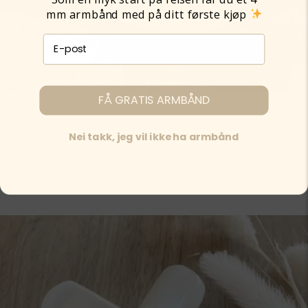
mm armbånd med på ditt første kjøp
E-post påmelding
FÅ GRATIS ARMBÅND
SELENITT COASTER – YING YANG/LIVETS TRE
Nei takk, jeg vil ikke ha armbånd
349,00
kr
Venteliste