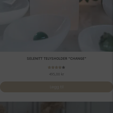
SELENITT TELYSHOLDER “CHANGE”
Vurdert
495,00
kr
4.00
av 5
Legg til