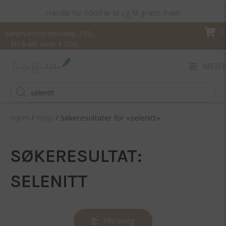
Handle for 1000 kr til og få gratis frakt!
0
Minimumsordebeløp 399,-
Fri frakt over 1.000,-
MENY
Products
search
Hjem
/
Shop
/ Søkeresultater for «selenitt»
SØKERESULTAT:
SELENITT
Filtrering