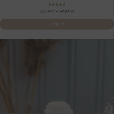
Vurdert
Prisområde:
295,00
kr
–
349,00
kr
5.00
295,00 kr
av 5
til
Legg til
349,00 kr