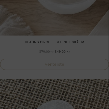
HEALING CIRCLE – SELENITT SKÅL M
Opprinnelig
Nåværende
379,00
kr
349,00
kr
pris
pris
var:
er:
Venteliste
379,00 kr.
349,00 kr.