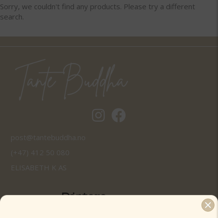
Sorry, we couldn't find any products. Please try a different
search.
Tantebuddha.no instagram
Tantebuddha.no facebook
post@tantebuddha.no
(+47) 412 50 080
ELISABETH K AS