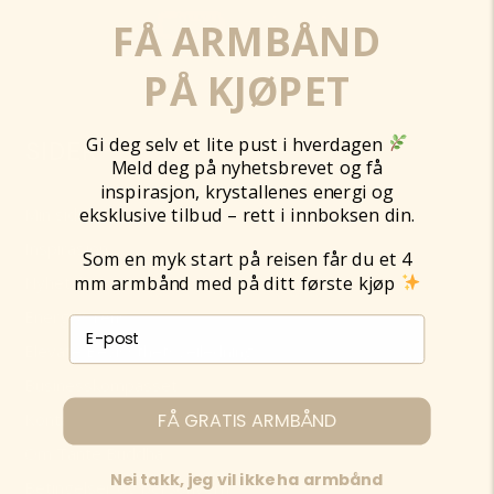
FÅ ARMBÅND
PÅ KJØPET
Gi deg selv et lite pust i hverdagen
SIDER
Meld deg på nyhetsbrevet og få
inspirasjon, krystallenes energi og
eksklusive tilbud – rett i innboksen din.
Min side
Inspirasjon
Som en myk start på reisen får du et 4
mm armbånd med på ditt første kjøp
Nyhetsbrev
Energi & rens
E-post påmelding
Elevate Bevissthetsveiledning
Businesskompasset
FÅ GRATIS ARMBÅND
Kontakt
Om Tante Buddha
Nei takk, jeg vil ikke ha armbånd
Betingelser og personvern