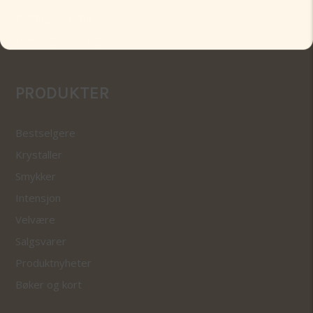
Bytting og retur
Frakt og Levering
PRODUKTER
Bestselgere
Krystaller
Smykker
Intensjon
Velvære
Salgsvarer
Produktnyheter
Bøker og kort