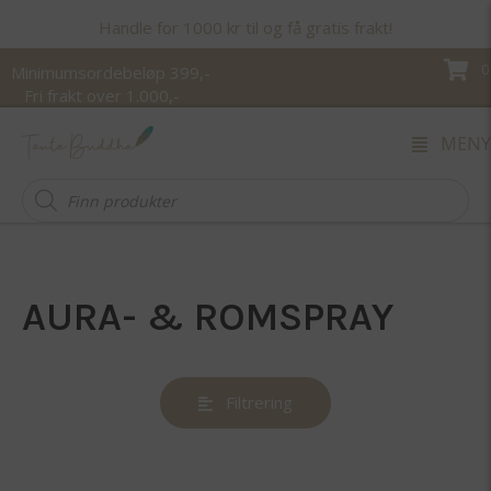
Handle for 1000 kr til og få gratis frakt!
0
Minimumsordebeløp 399,-
Fri frakt over 1.000,-
MENY
Products
search
AURA- & ROMSPRAY
Filtrering