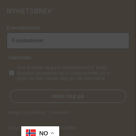
NYHETSBREV
E-postadresse
Samtykke
Ved å melde deg på nyhetsbrevet til Tante
Buddha aksepterer du å motta nyheter på e-
post. Du kan melde deg av når som helst.
Meld deg på
design og utvikling | bwod.no
Copyright 2026 © Tante Buddha
NO