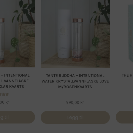
 – INTENTIONAL
THE 
TANTE BUDDHA – INTENTIONAL
ALLVANNFLASKE
WATER KRYSTALLVANNFLASKE LOVE
KLAR KVARTS
M/ROSENKVARTS
dert
,00
kr
990,00
kr
.00
v 5
g til
Legg til