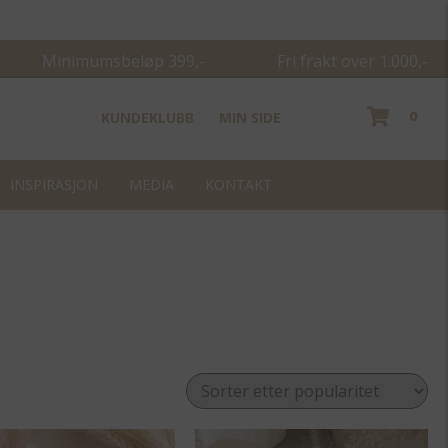
Minimumsbeløp 399,- Fri frakt over 1.000,-
0
KUNDEKLUBB
MIN SIDE
INSPIRASJON
MEDIA
KONTAKT