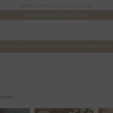
Handle for 1000 kr til og få gratis frakt!
MELD DEG PÅ VÅRT NYHETSBREV
DE
SALG
BESTSELGERE
NYHETER
ELISABETH K
Sortert
sultater
etter
propularitet