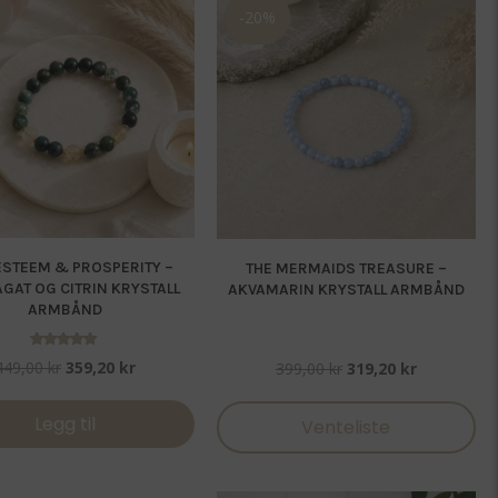
-20%
ESTEEM & PROSPERITY –
THE MERMAIDS TREASURE –
GAT OG CITRIN KRYSTALL
AKVAMARIN KRYSTALL ARMBÅND
ARMBÅND
Vurdert
Opprinnelig
Nåværende
Opprinnelig
Nåværend
449,00
kr
359,20
kr
399,00
kr
319,20
kr
5.00
av 5
pris
pris
pris
pris
var:
er:
var:
er:
Legg til
Venteliste
449,00 kr.
359,20 kr.
399,00 kr.
319,20 kr.