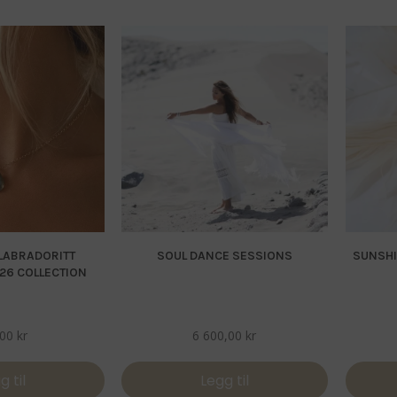
 LABRADORITT
SOUL DANCE SESSIONS
SUNSHI
26 COLLECTION
,00
kr
6 600,00
kr
g til
Legg til