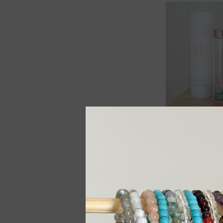
TANTE BUDDHA
WATER KRYST
FOKUS M
990
Leg