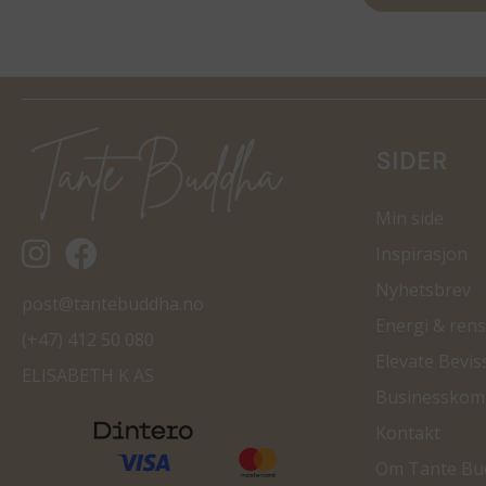
SIDER
Min side
Tantebuddha.no instagram
Tantebuddha.no facebook
Inspirasjon
Nyhetsbrev
post@tantebuddha.no
Energi & rens
(+47) 412 50 080
Elevate Bevis
ELISABETH K AS
Businesskom
Kontakt
Om Tante Bu