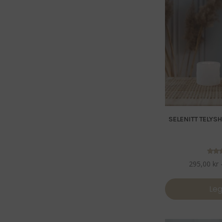
SELENITT TELYS
Vur
295,00
kr
5
a
Leg