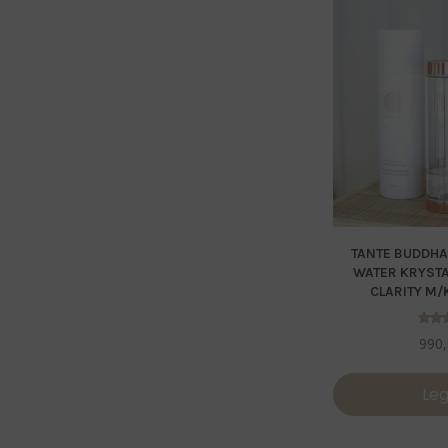
TANTE BUDDHA
WATER KRYST
CLARITY M/
Vur
990
5
a
Leg