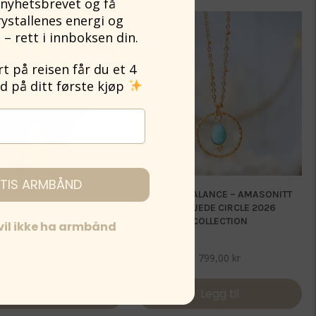
nyhetsbrevet og få
rystallenes energi og
 – rett i innboksen din.
 på reisen får du et 4
på ditt første kjøp
TIS ARMBÅND
ER HOUSE – TIGERØYE
HOPE & BALANCE – AMASONITT
KJEDE 2026 COLLECTION
HALSKJEDE CIRCLE 2026
COLLECTION
 vil ikke ha armbånd
799,00
kr
799,00
kr
Legg til
Legg til