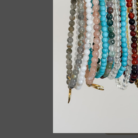
-20%
GROUNDED BALA
AMASONITT KR
MED FJÆ
499,00
kr
Leg