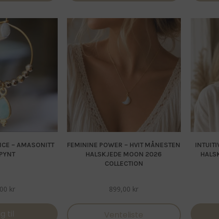
NCE – AMASONITT
FEMININE POWER – HVIT MÅNESTEN
INTUIT
PYNT
HALSKJEDE MOON 2026
HALS
COLLECTION
,00
kr
899,00
kr
g til
Venteliste