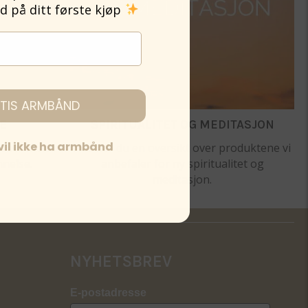
på ditt første kjøp
TIS ARMBÅND
E
SPIRITUALITET OG MEDITASJON
 vil ikke ha armbånd
produktene vi
Her har du en oversikt over produktene vi
nnelse.
anbefaler for ny spiritualitet og
meditasjon.
NYHETSBREV
E-postadresse