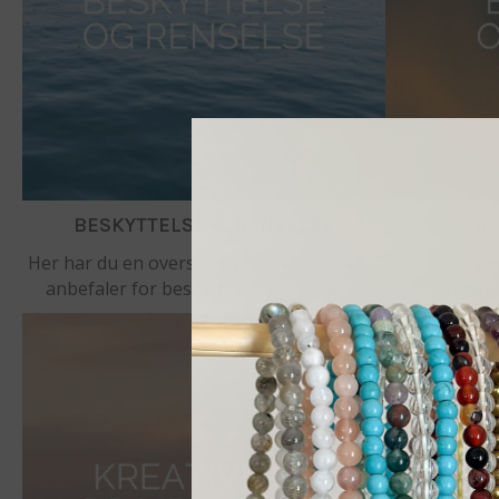
BESKYTTELSE & RENSELSE
BA
Her har du en oversikt over produktene vi
Her har du e
anbefaler for beskyttelse og renselse.
anbefal