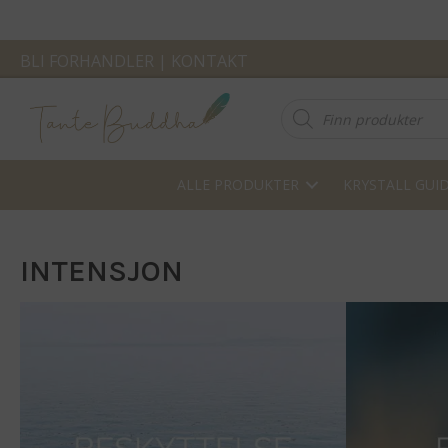
BLI FORHANDLER
|
KONTAKT
Products
search
ALLE PRODUKTER
KRYSTALL GUI
INTENSJON