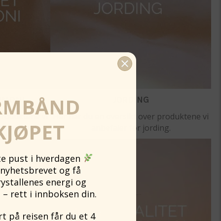
RMBÅND
RMONI
JORDING
produktene vi
Her har du en oversikt over produktene vi
KJØPET
og harmoni.
anbefaler for jording.
ite pust i hverdagen
nyhetsbrevet og få
rystallenes energi og
 – rett i innboksen din.
 på reisen får du et 4