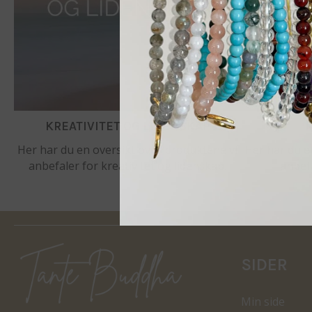
KREATIVITET OG LIDENSKAP
Her har du en oversikt over produktene vi
Her har du e
anbefaler for kreativitet og lidenskap.
anbefa
SIDER
Min side