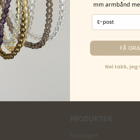
mm armbånd med 
E-post påmelding
FÅ GRA
MANIFESTASJON
NY BEGYNNELS
Nei takk, jeg
n oversikt over produktene vi
Her har du en oversikt over 
ler for manifestasjon.
anbefaler for ny begy
PRODUKTER
Bestselgere