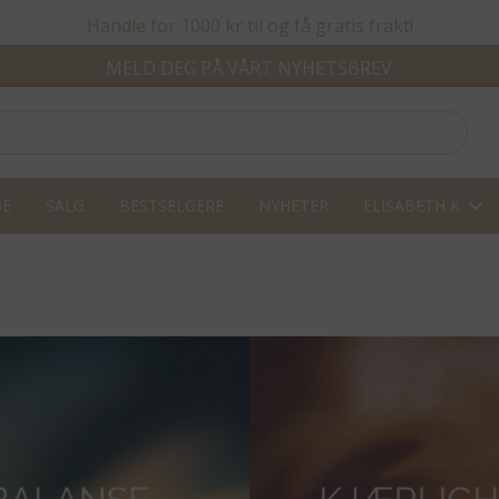
Handle for 1000 kr til og få gratis frakt!
MELD DEG PÅ VÅRT NYHETSBREV
DE
SALG
BESTSELGERE
NYHETER
ELISABETH K