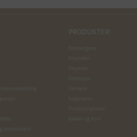
PRODUKTER
Bestselgere
Krystaller
Smykker
Intensjon
sthetsveiledning
Velvære
passet
Salgsvarer
Produktnyheter
ddha
Bøker og kort
og personvern