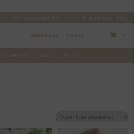
Minimumsbeløp 399,- Fri frakt over 1.000,-
0
KUNDEKLUBB
MIN SIDE
INSPIRASJON
MEDIA
KONTAKT