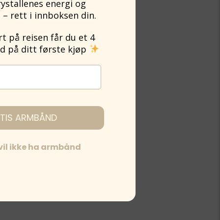
rystallenes energi og
 – rett i innboksen din.
 på reisen får du et 4
på ditt første kjøp
TIS ARMBÅND
 vil ikke ha armbånd