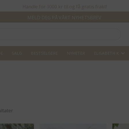
Handle for 1000 kr til og få gratis frakt!
MELD DEG PÅ VÅRT NYHETSBREV
DE
SALG
BESTSELGERE
NYHETER
ELISABETH K
Sortert
ultater
etter
propularitet