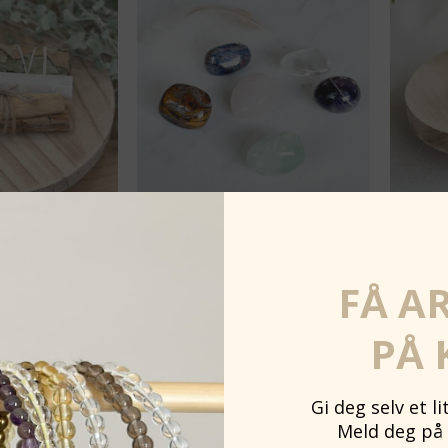
ERGY CLEANSING
MUST HAVE – KRYSTALLSETT
BES
AL KIT
FÅ A
,00
kr
430,00
kr
PÅ 
eliste
Venteliste
Gi deg selv et l
Meld deg på 