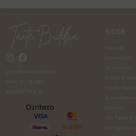
SIDER
Min side
Tantebuddha.no instagram
Tantebuddha.no facebook
Inspirasjon
Nyhetsbrev
post@tantebuddha.no
Energi & rens
(+47) 412 50 080
Elevate Bevis
ELISABETH K AS
Businesskom
Kontakt
Om Tante Bu
Betingelser 