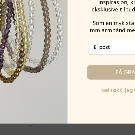
inspirasjon, k
eksklusive tilbud
Som en myk start
mm armbånd med 
E-post påmelding
FÅ GRA
 – KARRIERE &
RYSTALLSETT
Nei takk, jeg
,00
kr
eliste