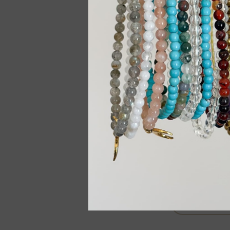
POWER WOMAN
SUKSESS K
455
Vent