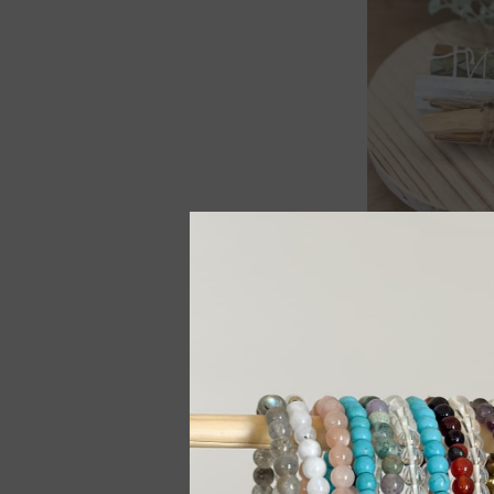
PALO SANTO EN
RITU
399
Vent