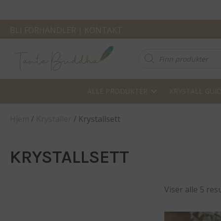
BLI FORHANDLER
|
KONTAKT
Products
search
ALLE PRODUKTER
KRYSTALL GUI
Hjem
/
Krystaller
/ Krystallsett
KRYSTALLSETT
Viser alle 5 res