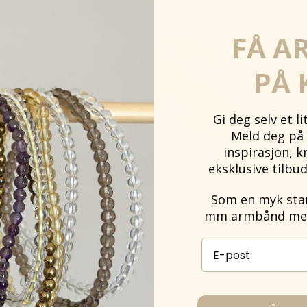
FÅ A
PÅ 
Gi deg selv et l
Meld deg på 
inspirasjon, k
AMS – PEACE &
BODY BRUSH
eksklusive tilbud
E ØYEMASKE MED
TYST
Som en myk start
mm armbånd med 
0,00
kr
355,00
kr
E-post påmelding
g til
Legg til