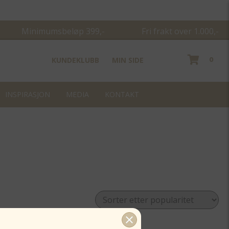
Minimumsbeløp 399,- Fri frakt over 1.000,-
0
KUNDEKLUBB
MIN SIDE
INSPIRASJON
MEDIA
KONTAKT