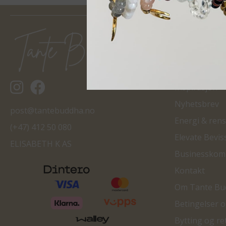
SIDER
Min side
Tantebuddha.no instagram
Tantebuddha.no facebook
Inspirasjon
Nyhetsbrev
post@tantebuddha.no
Energi & rens
(+47) 412 50 080
Elevate Bevis
ELISABETH K AS
Businesskom
Kontakt
Om Tante Bu
Betingelser 
Bytting og re