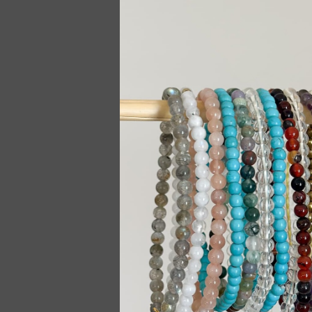
CRYSTAL DRE
HARMONY SILK
AME
1 39
Leg