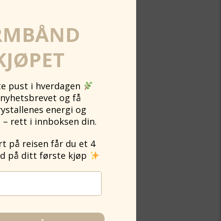
RMBÅND
KJØPET
ite pust i hverdagen
nyhetsbrevet og få
rystallenes energi og
 – rett i innboksen din.
 på reisen får du et 4
på ditt første kjøp