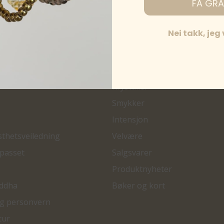
FÅ GRA
Nei takk, jeg
PRODUKTER
Bestselgere
Krystaller
Smykker
Intensjon
sthetsveiledning
Velvære
passet
Salgsvarer
Produktnyheter
ddha
Bøker og kort
og personvern
tur