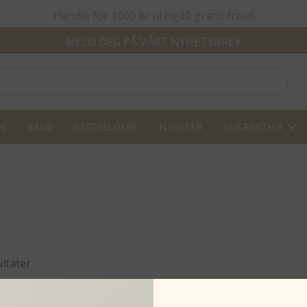
Handle for 1000 kr til og få gratis frakt!
MELD DEG PÅ VÅRT NYHETSBREV
DE
SALG
BESTSELGERE
NYHETER
ELISABETH K
Sortert
ultater
etter
propularitet