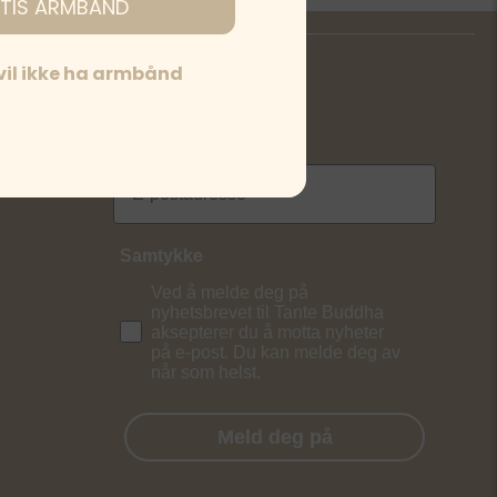
TIS ARMBÅND
 vil ikke ha armbånd
NYHETSBREV
E-postadresse
Samtykke
Ved å melde deg på
nyhetsbrevet til Tante Buddha
aksepterer du å motta nyheter
på e-post. Du kan melde deg av
når som helst.
Meld deg på