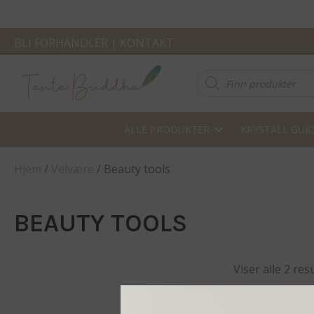
BLI FORHANDLER
|
KONTAKT
Products
search
ALLE PRODUKTER
KRYSTALL GUI
Hjem
/
Velvære
/ Beauty tools
BEAUTY TOOLS
Viser alle 2 res