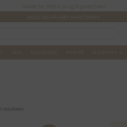
Handle for 1000 kr til og få gratis frakt!
MELD DEG PÅ VÅRT NYHETSBREV
DE
SALG
BESTSELGERE
NYHETER
ELISABETH K
Sortert
6 resultater
etter
propularitet