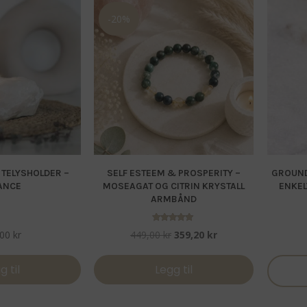
-20%
 TELYSHOLDER –
SELF ESTEEM & PROSPERITY –
GROUNDI
ANCE
MOSEAGAT OG CITRIN KRYSTALL
ENKEL
ARMBÅND
Vurdert
Opprinnelig
Nåværende
,00
kr
449,00
kr
359,20
kr
5.00
av 5
pris
pris
var:
er:
g til
Legg til
449,00 kr.
359,20 kr.