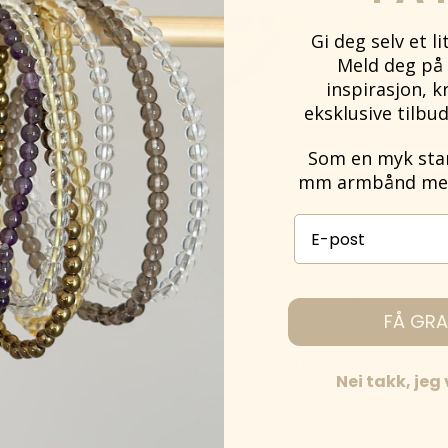
Gi deg selv et l
-20%
Meld deg på 
inspirasjon, k
eksklusive tilbud
Som en myk start
mm armbånd med 
E-post påmelding
– FLUORITT GRØNN
THE H
THE MERMAIDS TREASURE –
KRYSTALL
AKVAMARIN KRYSTALL ARMBÅND
FÅ GRA
Opprinnelig
Nåværende
00
kr
399,00
kr
319,20
kr
Nei takk, jeg
pris
pris
var:
er:
g til
Venteliste
399,00 kr.
319,20 kr.