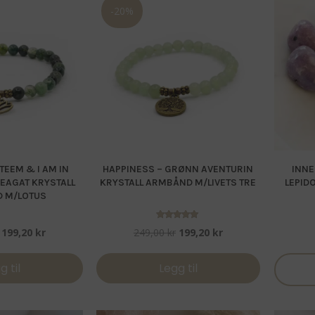
-20%
STEEM & I AM IN
HAPPINESS – GRØNN AVENTURIN
INNE
EAGAT KRYSTALL
KRYSTALL ARMBÅND M/LIVETS TRE
LEPID
 M/LOTUS
Vurdert
Opprinnelig
Nåværende
Opprinnelig
Nåværende
199,20
kr
249,00
kr
199,20
kr
5.00
av 5
pris
pris
pris
pris
var:
er:
var:
er:
g til
Legg til
249,00 kr.
199,20 kr.
249,00 kr.
199,20 kr.