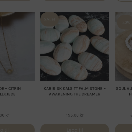
SALE!
-20%
E – CITRIN
KARIBISK KALSITT PALM STONE –
SOUL AL
LLKJEDE
AWAKENING THE DREAMER
H
,00
kr
195,00
kr
g til
Legg til