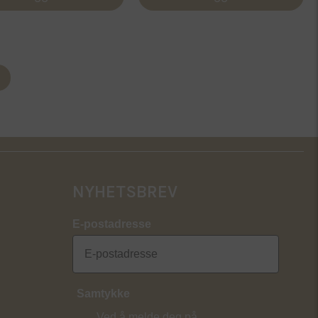
799,00 kr.
639,20 kr.
NYHETSBREV
E-postadresse
Samtykke
Ved å melde deg på