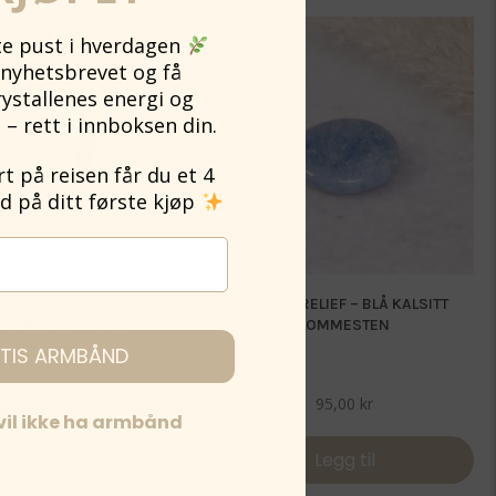
ite pust i hverdagen
nyhetsbrevet og få
rystallenes energi og
 – rett i innboksen din.
 på reisen får du et 4
på ditt første kjøp
OPE STONE – AMASONITT
STRESS RELIEF – BLÅ KALSITT
ENKELTKRYSTALL
LOMMESTEN
TIS ARMBÅND
80,00
kr
95,00
kr
 vil ikke ha armbånd
Legg til
Legg til