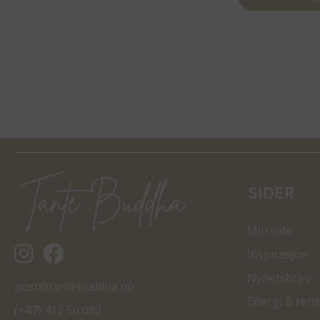
SIDER
Min side
Tantebuddha.no instagram
Tantebuddha.no facebook
Inspirasjon
Nyhetsbrev
post@tantebuddha.no
Energi & rens
(+47) 412 50 080