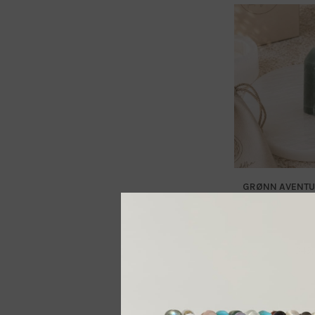
GRØNN AVENTU
349
Leg