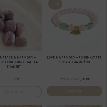
-20%
R PEACE & HARMONY –
LOVE & HARMONY – ROSENKVARTS
OLITT ENKELTKRYSTALL AA
KRYSTALL ARMBÅND
KVALITET
Opprinnelig
Nåværend
88,00
kr
299,00
kr
239,20
kr
pris
pris
var:
er:
Legg til
Venteliste
299,00 kr.
239,20 kr.