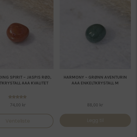
NG SPIRIT – JASPIS RØD,
HARMONY – GRØNN AVENTURIN
TKRYSTALL AAA KVALITET
AAA ENKELTKRYSTALL M
Vurdert
74,00
kr
88,00
kr
5.00
av 5
Legg til
Venteliste