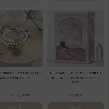
IGNMENT – AMASONITT OG
THE STARCHILD TAROT – DANIELLE
OWLITT MALAKJEDE
NOEL 1ST EDITION, ROSE PORTAL
BOX
Opprinnelig
Nåværende
799,00
kr
639,20
kr
799,00
kr
pris
pris
var:
er:
Legg til
Legg til