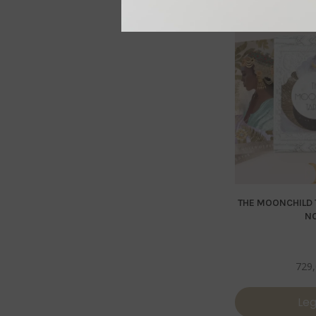
THE MOONCHILD 
N
729
Leg