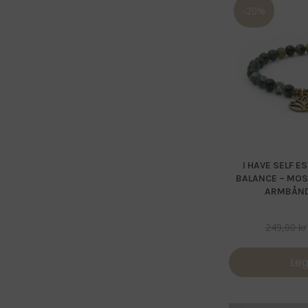
-20%
I HAVE SELF E
BALANCE – MOS
ARMBÅND
249,00
kr
Leg