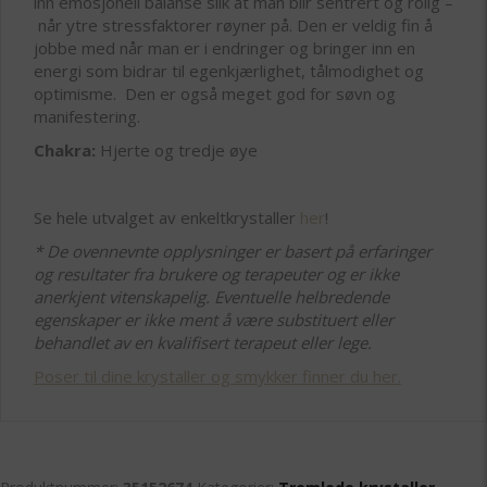
inn emosjonell balanse slik at man blir sentrert og rolig –
når ytre stressfaktorer røyner på. Den er veldig fin å
jobbe med når man er i endringer og bringer inn en
energi som bidrar til egenkjærlighet, tålmodighet og
optimisme. Den er også meget god for søvn og
manifestering.
Chakra:
Hjerte og tredje øye
Se hele utvalget av enkeltkrystaller
her
!
* De ovennevnte opplysninger er basert på erfaringer
og resultater fra brukere og terapeuter og er ikke
anerkjent vitenskapelig. Eventuelle helbredende
egenskaper er ikke ment å være substituert eller
behandlet av en kvalifisert terapeut eller lege.
Poser til dine krystaller og smykker finner du her.