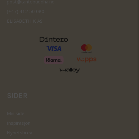
post@tantebuddha.no
(+47) 412 50 080
ELISABETH K AS
SIDER
Min side
Inspirasjon
Nyhetsbrev