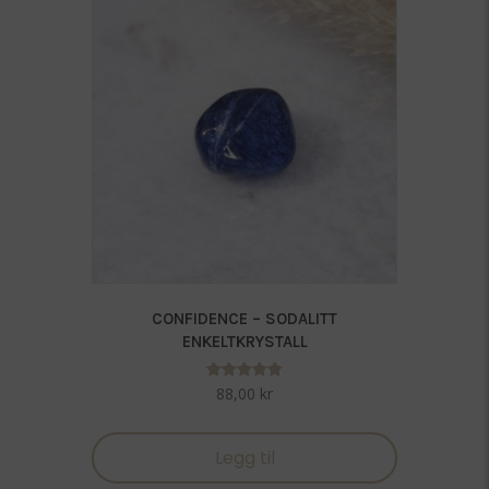
CONFIDENCE – SODALITT
ENKELTKRYSTALL
Vurdert
88,00
kr
5.00
av 5
Legg til