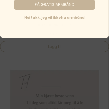
FÅ GRATIS ARMBÅND
Nei takk, jeg vil ikke ha armbånd
KORT TIL MIN DATTER
49,00
kr
Legg til