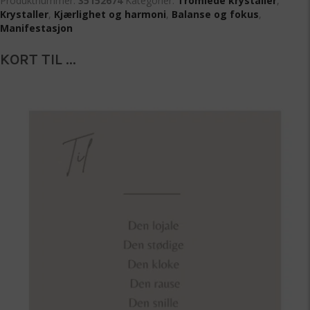
Produktnummer:
35152674
Kategorier:
Tromlede krystaller
,
Krystaller
,
Kjærlighet og harmoni
,
Balanse og fokus
,
Manifestasjon
KORT TIL ...