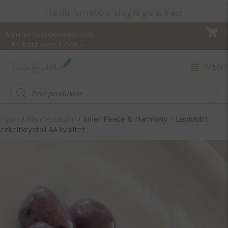
Handle for 1000 kr til og få gratis frakt!
0
Minimumsordebeløp 399,-
Fri frakt over 1.000,-
MENY
Products
search
Hjem
/
Manifestasjon
/ Inner Peace & Harmony – Lepidolitt
enkeltkrystall AA kvalitet