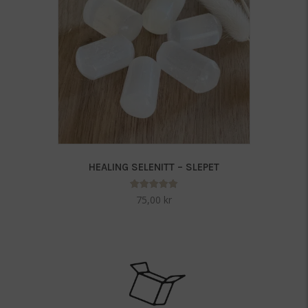
HEALING SELENITT – SLEPET
Vurdert
75,00
kr
5.00
av 5