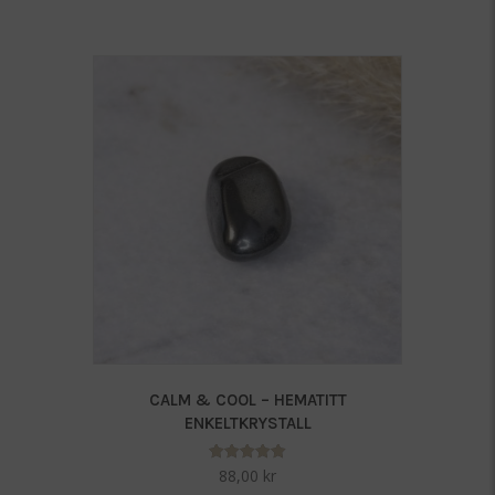
CALM & COOL – HEMATITT
ENKELTKRYSTALL
Vurdert
88,00
kr
5.00