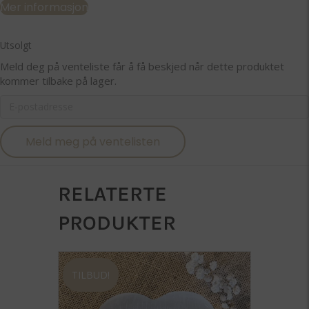
Mer informasjon
Utsolgt
Meld deg på venteliste får å få beskjed når dette produktet
kommer tilbake på lager.
E
n
t
Meld meg på ventelisten
e
r
y
o
RELATERTE
u
r
PRODUKTER
e
m
a
i
TILBUD!
l
a