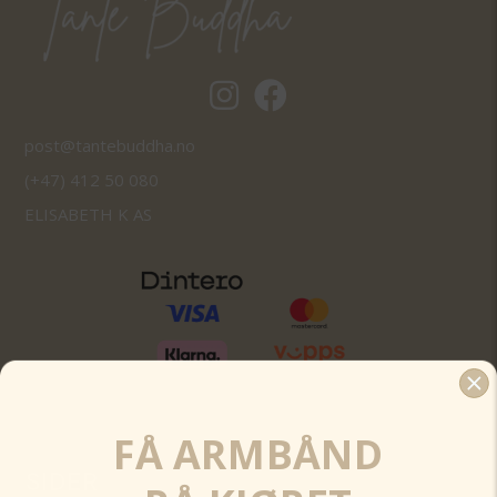
Tantebuddha.no instagram
Tantebuddha.no facebook
post@tantebuddha.no
(+47) 412 50 080
ELISABETH K AS
FÅ ARMBÅND
SIDER