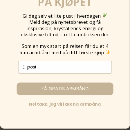
PÅ KJØPET
Min side
Gi deg selv et lite pust i hverdagen
Inspirasjon
Meld deg på nyhetsbrevet og få
inspirasjon, krystallenes energi og
Nyhetsbrev
eksklusive tilbud – rett i innboksen din.
Energi & rens
Som en myk start på reisen får du et 4
Elevate Bevissthetsveiledning
mm armbånd med på ditt første kjøp
Businesskompasset
E-post påmelding
Kontakt
Om Tante Buddha
Betingelser og personvern
FÅ GRATIS ARMBÅND
Bytting og retur
Frakt og Levering
Nei takk, jeg vil ikke ha armbånd
PRODUKTER