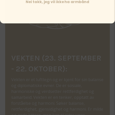
Nei takk, jeg vil ikke ha armbånd
VEKTEN (23. SEPTEMBER
- 22. OKTOBER):
Vekten er et lufttegn og er kjent for sin balanse
og diplomatiske evner. De er sosiale,
harmoniske og verdsetter rettferdighet og
samarbeid. Vekten er en tenker, opptatt av
forståelse og harmoni. Søker balanse,
rettferdighet, gjensidighet og harmoni. Er milde