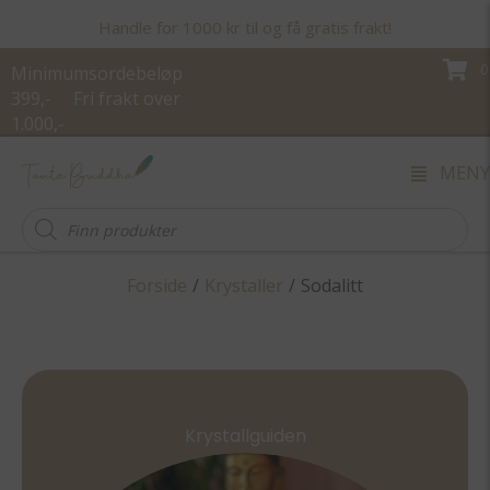
Handle for 1000 kr til og få gratis frakt!
0
Minimumsordebeløp
399,- Fri frakt over
1.000,-
MENY
Products
search
Forside
/
Krystaller
/
Sodalitt
Krystallguiden