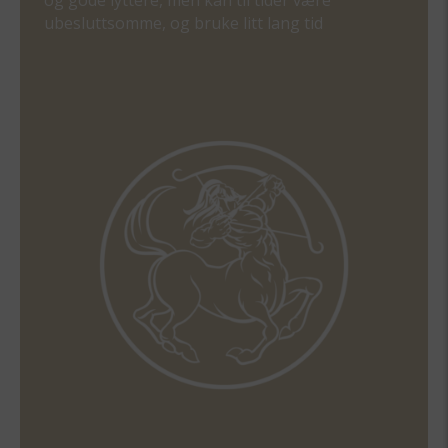
og gode lyttere, men kan til tider være
ubesluttsomme, og bruke litt lang tid