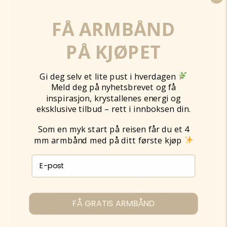
Væren er det første tegnet i dyrekretsen og er
assosiert med ild. De er ofte lidenskapelige,
FÅ ARMBÅND
energiske og dristige. Væren er kjent for å
være ledere og har en tendens til å ta initiativ.
PÅ KJØPET
Væren har konkurranseinstinkt og er en
vinner. En pioner som viser mot, initiativ,
energi, impulsivitet og handling. Snille,
Gi deg selv et lite pust i hverdagen
hyggelige og misliker urettferdighet. Må noen
Meld deg på nyhetsbrevet og få
ganger temme temperamentet.
inspirasjon, krystallenes energi og
eksklusive tilbud – rett i innboksen din.
Som en myk start på reisen får du et 4
mm armbånd med på ditt første kjøp
E-post påmelding
FÅ GRATIS ARMBÅND