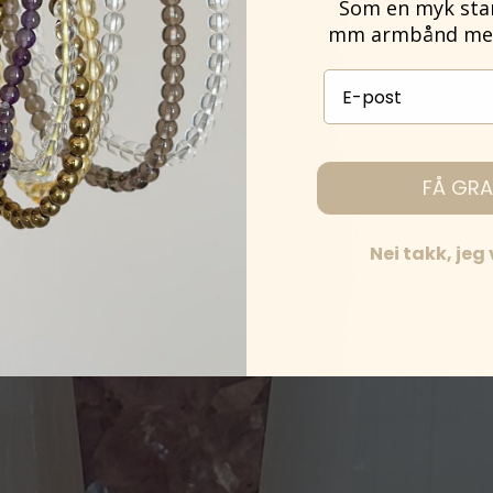
Som en myk start
mm armbånd med 
E-post påmelding
FÅ GRA
Nei takk, jeg