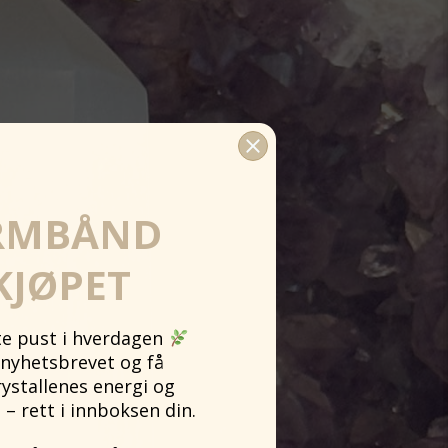
RMBÅND
KJØPET
ite pust i hverdagen
nyhetsbrevet og få
rystallenes energi og
 – rett i innboksen din.