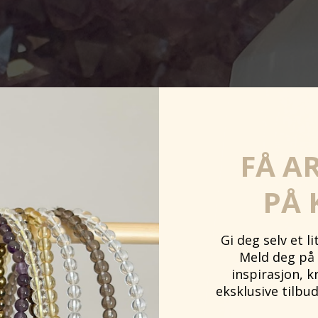
FÅ A
PÅ 
Gi deg selv et l
Meld deg på 
inspirasjon, k
eksklusive tilbud