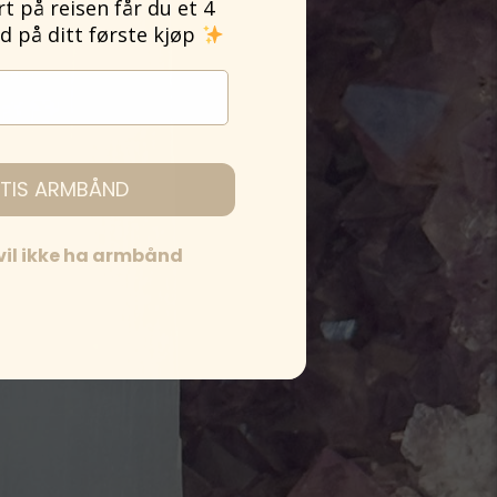
 på reisen får du et 4
på ditt første kjøp
TIS ARMBÅND
 vil ikke ha armbånd