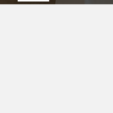
SIDER
Min side
Tantebuddha.no instagram
Tantebuddha.no facebook
Inspirasjon
Nyhetsbrev
post@tantebuddha.no