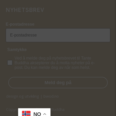
NYHETSBREV
E-postadresse
Samtykke
Ved å melde deg på nyhetsbrevet til Tante
Buddha aksepterer du å motta nyheter på e-
post. Du kan melde deg av når som helst.
Meld deg på
design og utvikling | bwod.no
Copyright 2026 © Tante Buddha
NO