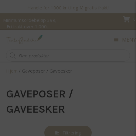
Handle for 1000 kr til og få gratis frakt!
0
Minimumsordebeløp 399,-
Fri frakt over 1.000,-
MENY
Products
search
Hjem
/ Gaveposer / Gaveesker
GAVEPOSER /
GAVEESKER
Filtrering