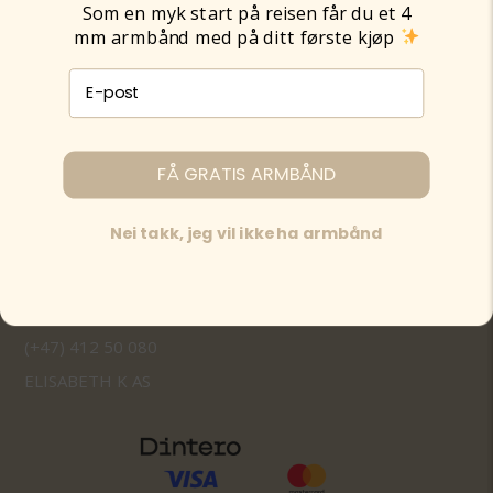
Som en myk start på reisen får du et 4
mm armbånd med på ditt første kjøp
E-post påmelding
FÅ GRATIS ARMBÅND
Nei takk, jeg vil ikke ha armbånd
Tantebuddha.no instagram
Tantebuddha.no facebook
post@tantebuddha.no
(+47) 412 50 080
ELISABETH K AS