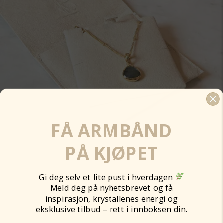
FÅ ARMBÅND
PÅ KJØPET
TANTE BUDDHA SMYKKEPUNG
Gi deg selv et lite pust i hverdagen
Meld deg på nyhetsbrevet og få
49,00
kr
inspirasjon, krystallenes energi og
eksklusive tilbud – rett i innboksen din.
Venteliste