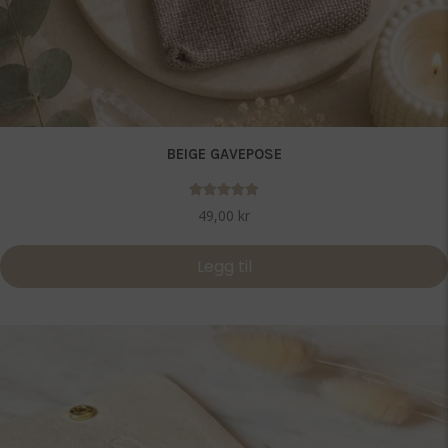
BEIGE GAVEPOSE
Vurdert
49,00
kr
5.00
av 5
Legg til