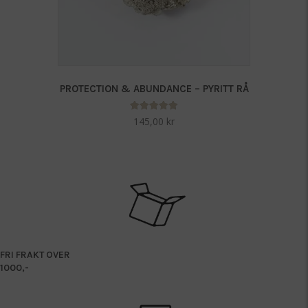
PROTECTION & ABUNDANCE – PYRITT RÅ
Vurdert
145,00
kr
5.00
av 5
FRI FRAKT OVER
1000,-