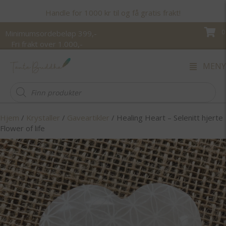
Handle for 1000 kr til og få gratis frakt!
0
Minimumsordebeløp 399,-
Fri frakt over 1.000,-
MENY
Products
search
Hjem
/
Krystaller
/
Gaveartikler
/ Healing Heart – Selenitt hjerte
Flower of life