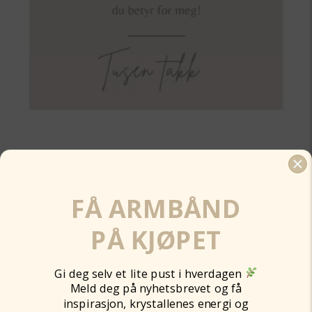
KORT TIL HJERTET AV GULL
49,00
kr
FÅ ARMBÅND
Legg til
PÅ KJØPET
Gi deg selv et lite pust i hverdagen
Meld deg på nyhetsbrevet og få
inspirasjon, krystallenes energi og