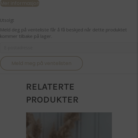
Mer informasjon
Utsolgt
Meld deg på venteliste får å få beskjed når dette produktet
kommer tilbake på lager.
E
n
t
Meld meg på ventelisten
e
r
y
o
RELATERTE
u
r
PRODUKTER
e
m
a
i
l
a