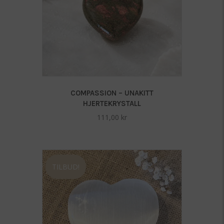
s
t
f
o
r
t
h
i
s
COMPASSION – UNAKITT
p
HJERTEKRYSTALL
r
111,00
kr
o
d
u
c
t
TILBUD!