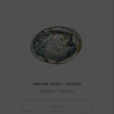
flere
varianter.
Alternativen
kan
velges
på
produktside
ABALONE SKJELL – UPOLERT
Prisområde:
280,00
kr
–
295,00
kr
280,00 kr
Dette
til
produktet
Legg til
295,00 kr
har