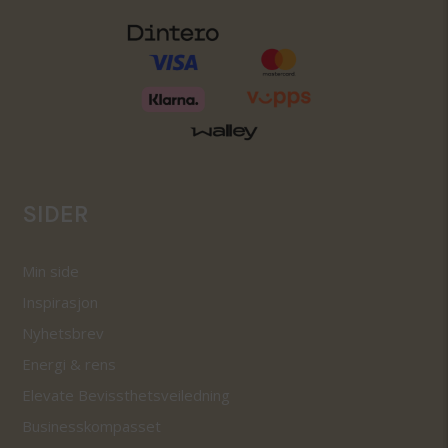
SIDER
Min side
Inspirasjon
Nyhetsbrev
Energi & rens
Elevate Bevissthetsveiledning
Businesskompasset