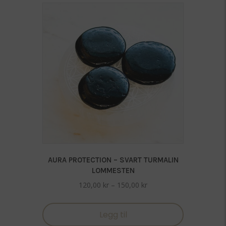
AURA PROTECTION – SVART TURMALIN
LOMMESTEN
Prisområde:
120,00
kr
–
150,00
kr
120,00 kr
Dette
til
produktet
Legg til
150,00 kr
har