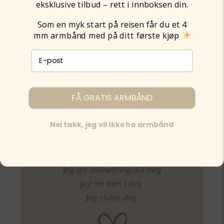
eksklusive tilbud – rett i innboksen din.
Som en myk start på reisen får du et 4
mm armbånd med på ditt første kjøp
E-post påmelding
FÅ GRATIS ARMBÅND
Nei takk, jeg vil ikke ha armbånd