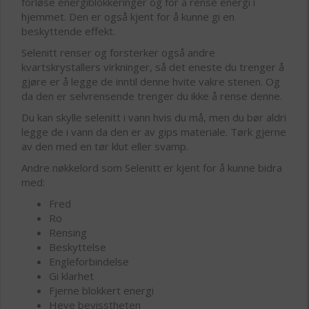
forløse energiblokkeringer og for å rense energi i
hjemmet. Den er også kjent for å kunne gi en
beskyttende effekt.
Selenitt renser og forsterker også andre
kvartskrystallers virkninger, så det eneste du trenger å
gjøre er å legge de inntil denne hvite vakre stenen. Og
da den er selvrensende trenger du ikke å rense denne.
Du kan skylle selenitt i vann hvis du må, men du bør aldri
legge de i vann da den er av gips materiale. Tørk gjerne
av den med en tør klut eller svamp.
Andre nøkkelord som Selenitt er kjent for å kunne bidra
med:
Fred
Ro
Rensing
Beskyttelse
Engleforbindelse
Gi klarhet
Fjerne blokkert energi
Heve bevisstheten