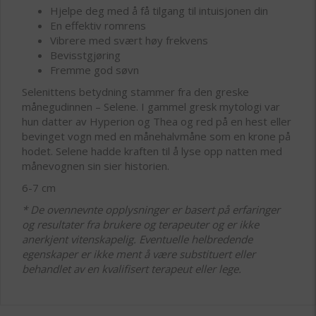
Hjelpe deg med å få tilgang til intuisjonen din
En effektiv romrens
Vibrere med svært høy frekvens
Bevisstgjøring
Fremme god søvn
Selenittens betydning stammer fra den greske
månegudinnen – Selene. I gammel gresk mytologi var
hun datter av Hyperion og Thea og red på en hest eller
bevinget vogn med en månehalvmåne som en krone på
hodet. Selene hadde kraften til å lyse opp natten med
månevognen sin sier historien.
6-7 cm
* De ovennevnte opplysninger er basert på erfaringer
og resultater fra brukere og terapeuter og er ikke
anerkjent vitenskapelig. Eventuelle helbredende
egenskaper er ikke ment å være substituert eller
behandlet av en kvalifisert terapeut eller lege.