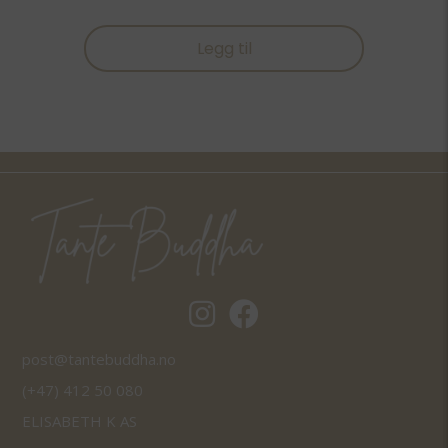
Legg til
Tantebuddha.no instagram
Tantebuddha.no facebook
post@tantebuddha.no
(+47) 412 50 080
ELISABETH K AS