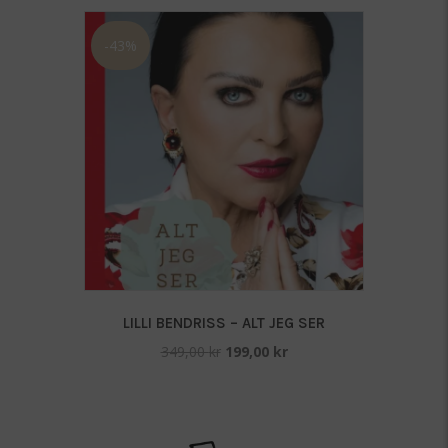
-43%
LILLI BENDRISS – ALT JEG SER
Opprinnelig
Nåværende
349,00
kr
199,00
kr
pris
pris
var:
er:
349,00 kr.
199,00 kr.