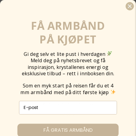
FÅ ARMBÅND
PÅ KJØPET
Gi deg selv et lite pust i hverdagen
Meld deg på nyhetsbrevet og få
inspirasjon, krystallenes energi og
eksklusive tilbud – rett i innboksen din.
Som en myk start på reisen får du et 4
mm armbånd med på ditt første kjøp
E-post påmelding
KORT TIL HJERTET AV GULL
49,00
kr
Legg til
FÅ GRATIS ARMBÅND