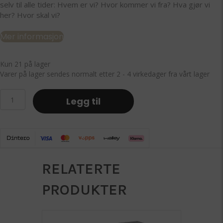
selv til alle tider: Hvem er vi? Hvor kommer vi fra? Hva gjør vi
her? Hvor skal vi?
Mer informasjon
Kun 21 på lager
Varer på lager sendes normalt etter 2 - 4 virkedager fra vårt lager
Lilli
Legg til
Bendriss
og
Camillo
Løken
-
Bevissthetsskiftet
RELATERTE
antall
PRODUKTER