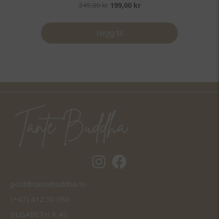
Opprinnelig
Nåværende
349,00
kr
199,00
kr
pris
pris
var:
er:
Legg til
349,00 kr.
199,00 kr.
Tantebuddha.no instagram
Tantebuddha.no facebook
post@tantebuddha.no
(+47) 412 50 080
ELISABETH K AS