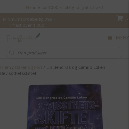
Handle for 1000 kr til og få gratis frakt!
0
Minimumsordebeløp 399,-
Fri frakt over 1.000,-
MENY
Products
search
Hjem
/
Bøker og kort
/ Lilli Bendriss og Camillo Løken –
Bevissthetsskiftet