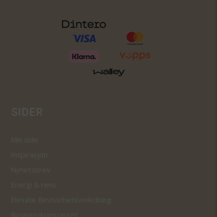
SIDER
Min side
Inspirasjon
Nyhetsbrev
Energi & rens
Elevate Bevissthetsveiledning
Businesskompasset