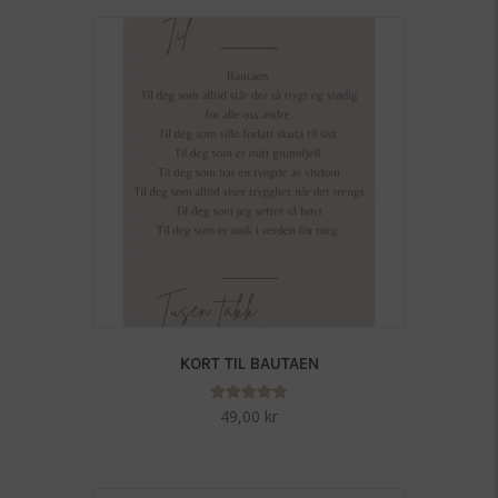
KORT TIL BAUTAEN
Vurdert
49,00
kr
5.00
av 5