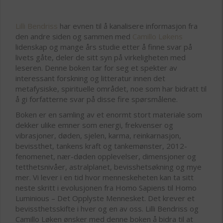
Lilli Bendriss
har evnen til å kanalisere informasjon fra
den andre siden og sammen med
Camillo Løkens
lidenskap og mange års studie etter å finne svar på
livets gåte, deler de sitt syn på virkeligheten med
leseren. Denne boken tar for seg et spekter av
interessant forskning og litteratur innen det
metafysiske, spirituelle området, noe som har bidratt til
å gi forfatterne svar på disse fire spørsmålene.
Boken er en samling av et enormt stort materiale som
dekker ulike emner som energi, frekvenser og
vibrasjoner, døden, sjelen, karma, reinkarnasjon,
bevissthet, tankens kraft og tankemønster, 2012-
fenomenet, nær-døden opplevelser, dimensjoner og
tetthetsnivåer, astralplanet, bevisshetsøkning og mye
mer. Vi lever i en tid hvor menneskeheten kan ta sitt
neste skritt i evolusjonen fra Homo Sapiens til Homo
Luminious – Det Opplyste Mennesket. Det krever et
bevissthetsskifte i hver og en av oss. Lilli Bendriss og
Camillo Løken ønsker med denne boken å bidra til at