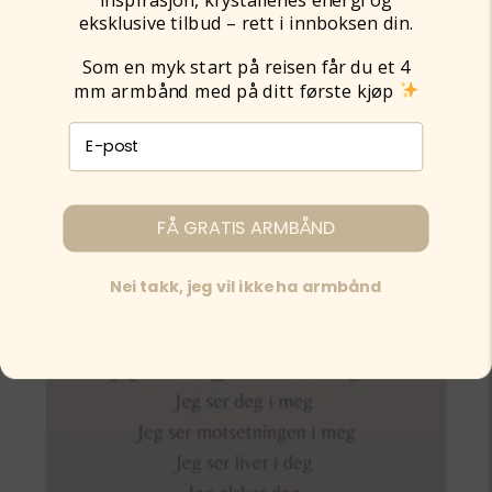
eksklusive tilbud – rett i innboksen din.
Som en myk start på reisen får du et 4
mm armbånd med på ditt første kjøp
E-post påmelding
FÅ GRATIS ARMBÅND
Nei takk, jeg vil ikke ha armbånd