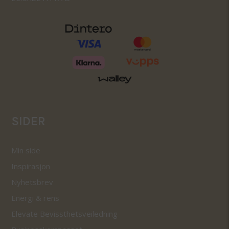
SIDER
Min side
Inspirasjon
Nyhetsbrev
Energi & rens
Elevate Bevissthetsveiledning