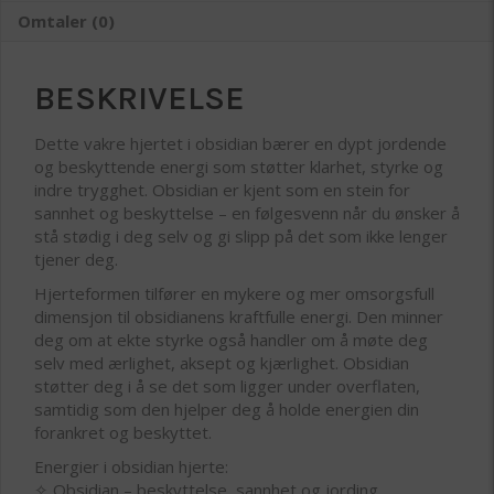
Omtaler (0)
BESKRIVELSE
Dette vakre hjertet i obsidian bærer en dypt jordende
og beskyttende energi som støtter klarhet, styrke og
indre trygghet. Obsidian er kjent som en stein for
sannhet og beskyttelse – en følgesvenn når du ønsker å
stå stødig i deg selv og gi slipp på det som ikke lenger
tjener deg.
Hjerteformen tilfører en mykere og mer omsorgsfull
dimensjon til obsidianens kraftfulle energi. Den minner
deg om at ekte styrke også handler om å møte deg
selv med ærlighet, aksept og kjærlighet. Obsidian
støtter deg i å se det som ligger under overflaten,
samtidig som den hjelper deg å holde energien din
forankret og beskyttet.
Energier i obsidian hjerte:
✧ Obsidian – beskyttelse, sannhet og jording