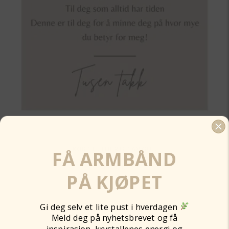
KORT TIL HJERTET AV GULL
FÅ ARMBÅND
49,00
kr
PÅ KJØPET
Legg til
Gi deg selv et lite pust i hverdagen
Meld deg på nyhetsbrevet og få
inspirasjon, krystallenes energi og