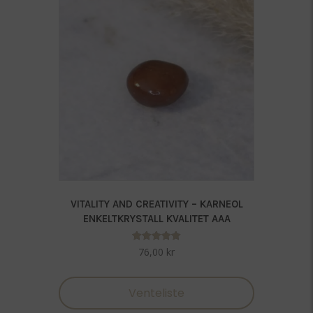
VITALITY AND CREATIVITY – KARNEOL
ENKELTKRYSTALL KVALITET AAA
Vurdert
76,00
kr
5.00
av 5
Venteliste