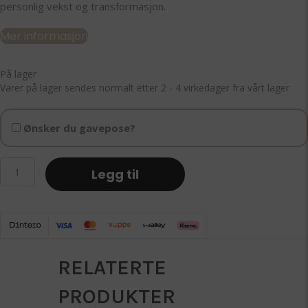
personlig vekst og transformasjon.
Mer informasjon
På lager
Varer på lager sendes normalt etter 2 - 4 virkedager fra vårt lager
Ønsker du gavepose?
Protection,
Legg til
grounding
&
growth
-
Snøfnugg
obsidianhjerte
RELATERTE
antall
PRODUKTER