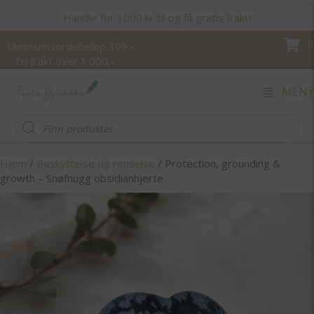
Handle for 1000 kr til og få gratis frakt!
0
Minimumsordebeløp 399,-
Fri frakt over 1.000,-
MENY
Products
search
Hjem
/
Beskyttelse og renselse
/ Protection, grounding &
growth – Snøfnugg obsidianhjerte