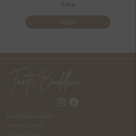
Vurdert
75,00
kr
5.00
av 5
Legg til
Tantebuddha.no instagram
Tantebuddha.no facebook
post@tantebuddha.no
(+47) 412 50 080
ELISABETH K AS