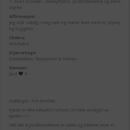
✧ Svart turmalin – beskyttelse, jordforbindelse og indre
styrke
Affirmasjon:
Jeg står stødig i meg selv og møter livet med ro, styrke
og trygghet.
Chakra:
Rotchakra
Stjernetegn:
Steinbukken, Skorpionen & Vekten
Element:
Jord
Gullfarget: 2cm bredde
Kjede er ikke inkludert i prisen. Se hele utvalget av
kjeder
her!
NB! Alle krystallsmykkene er unike og bildene viser et