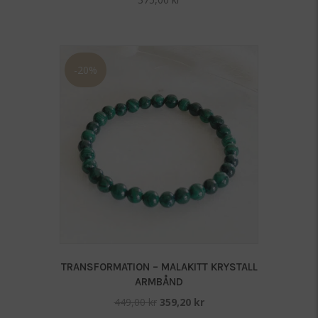
-20%
TRANSFORMATION – MALAKITT KRYSTALL
ARMBÅND
Opprinnelig
Nåværende
449,00
kr
359,20
kr
pris
pris