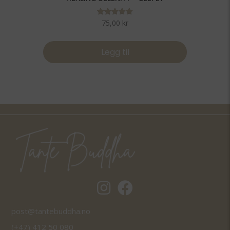
Vurdert
75,00
kr
5.00
av 5
Legg til
Tantebuddha.no instagram
Tantebuddha.no facebook
post@tantebuddha.no
(+47) 412 50 080