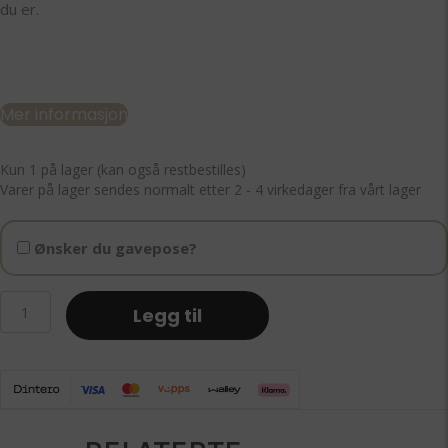
du er.
Mer informasjon
Kun 1 på lager (kan også restbestilles)
Varer på lager sendes normalt etter 2 - 4 virkedager fra vårt lager
Ønsker du gavepose?
Protection
Legg til
-
Svart
turmalin
smykke
i
råstein
gullfarget