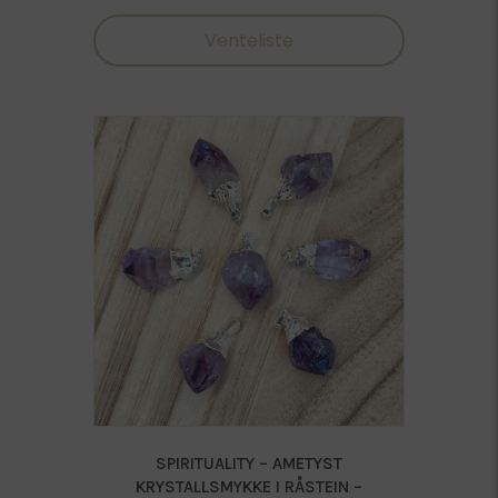
var:
er:
Venteliste
449,00 kr.
359,20 kr.
SPIRITUALITY – AMETYST
KRYSTALLSMYKKE I RÅSTEIN –