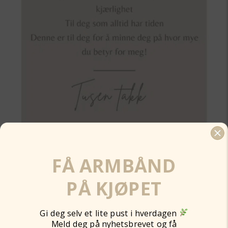
FÅ ARMBÅND
KORT TIL HJERTET AV GULL
PÅ KJØPET
49,00
kr
Legg til
Gi deg selv et lite pust i hverdagen
Meld deg på nyhetsbrevet og få