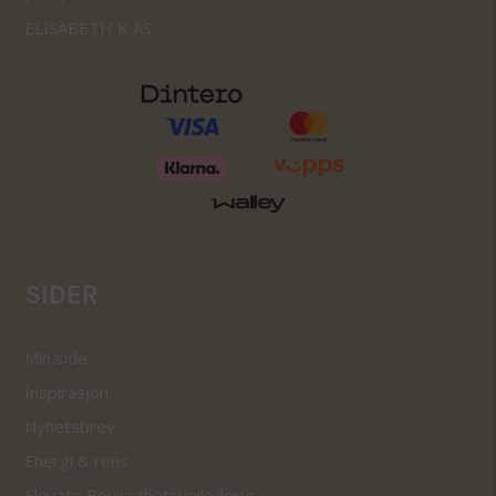
ELISABETH K AS
SIDER
Min side
Inspirasjon
Nyhetsbrev
Energi & rens
Elevate Bevissthetsveiledning