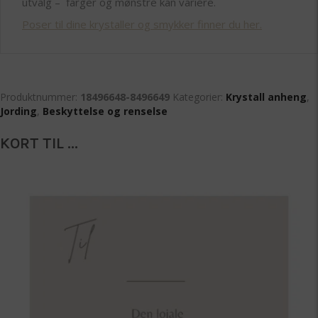
utvalg – farger og mønstre kan variere.
Poser til dine krystaller og smykker finner du her.
Produktnummer:
18496648-8496649
Kategorier:
Krystall anheng
,
Jording
,
Beskyttelse og renselse
KORT TIL ...