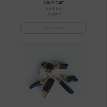
SØLVFARGET
Vurdert
365,00
kr
5.00
av 5
Venteliste