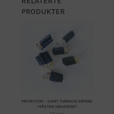
RELATERTE
L
PRODUKTER
antall
PROTECTION – SVART TURMALIN SMYKKE
I RÅSTEIN SØLVFARGET
375,00
kr