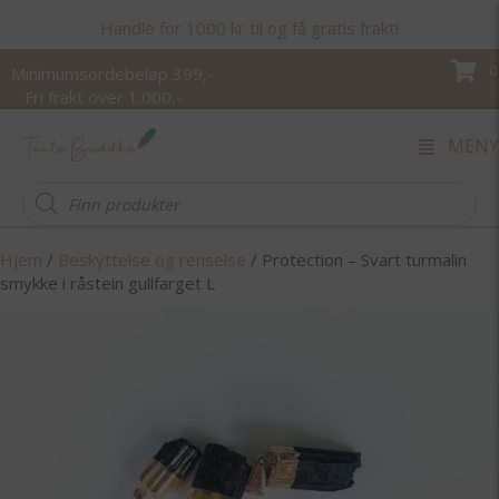
Handle for 1000 kr til og få gratis frakt!
0
Minimumsordebeløp 399,-
Fri frakt over 1.000,-
MENY
Products
search
Hjem
/
Beskyttelse og renselse
/ Protection – Svart turmalin
smykke i råstein gullfarget L