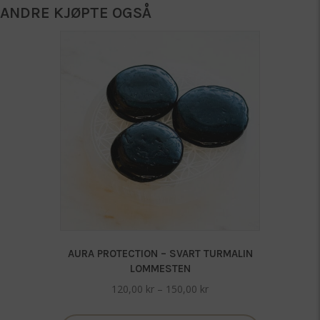
ANDRE KJØPTE OGSÅ
AURA PROTECTION – SVART TURMALIN
LOMMESTEN
Prisområde:
120,00
kr
–
150,00
kr
120,00 kr
Dette
til