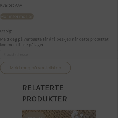
Kvalitet AAA
Mer informasjon
Utsolgt
Meld deg på venteliste får å få beskjed når dette produktet
kommer tilbake på lager.
E
n
t
Meld meg på ventelisten
e
r
y
o
RELATERTE
u
r
PRODUKTER
e
m
a