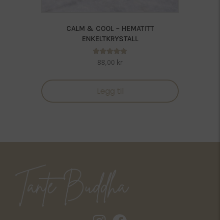
CALM & COOL – HEMATITT
ENKELTKRYSTALL
Vurdert
88,00
kr
5.00
av 5
Legg til
Tantebuddha.no instagram
Tantebuddha.no facebook