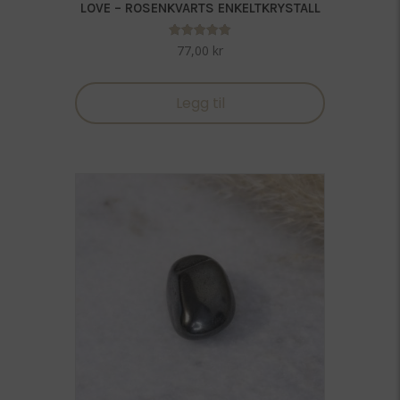
LOVE – ROSENKVARTS ENKELTKRYSTALL
Vurdert
77,00
kr
5.00
av 5
Legg til