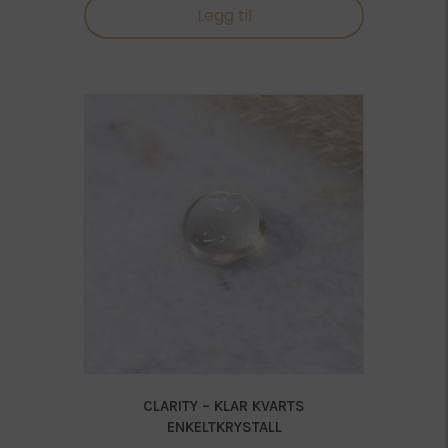
produktet
Legg til
150,00 kr
har
flere
varianter.
Alternativen
kan
velges
på
produktside
CLARITY – KLAR KVARTS
ENKELTKRYSTALL