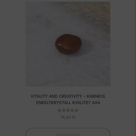
VITALITY AND CREATIVITY – KARNEOL
ENKELTKRYSTALL KVALITET AAA
Vurdert
76,00
kr
5.00
av 5
Venteliste