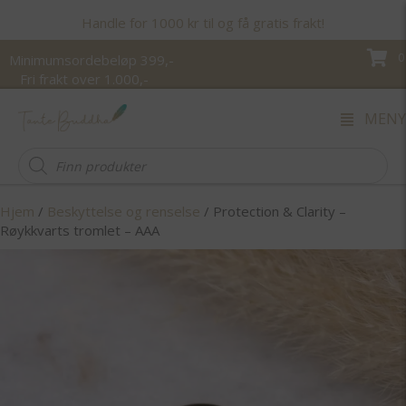
Handle for 1000 kr til og få gratis frakt!
0
Minimumsordebeløp 399,-
Fri frakt over 1.000,-
MENY
Products
search
Hjem
/
Beskyttelse og renselse
/ Protection & Clarity –
Røykkvarts tromlet – AAA