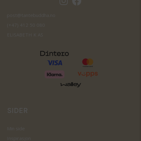
post@tantebuddha.no
(+47) 412 50 080
ELISABETH K AS
SIDER
Min side
Inspirasjon