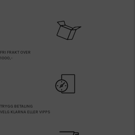
Dette
produktet
har
flere
varianter.
Alternativene
kan
velges
FRI FRAKT OVER
på
1000,-
produktsiden
TRYGG BETALING
VELG KLARNA ELLER VIPPS