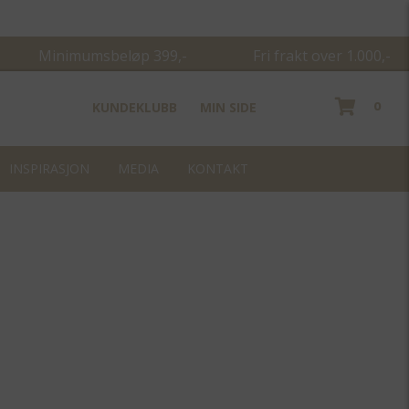
Minimumsbeløp 399,- Fri frakt over 1.000,-
0
KUNDEKLUBB
MIN SIDE
INSPIRASJON
MEDIA
KONTAKT