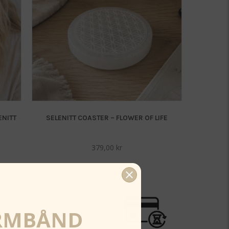
ENITT
SELENITT COASTER – FLOWER OF LIFE
379,00
kr
RMBÅND