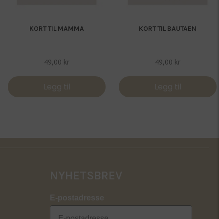
KORT TIL MAMMA
KORT TIL BAUTAEN
49,00
kr
49,00
kr
Legg til
Legg til
NYHETSBREV
E-postadresse