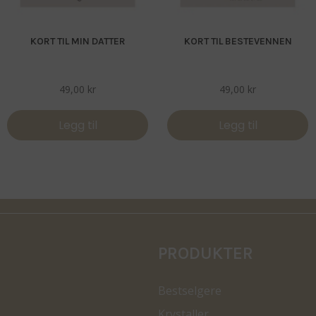
KORT TIL MIN DATTER
KORT TIL BESTEVENNEN
49,00
kr
49,00
kr
Legg til
Legg til
PRODUKTER
Bestselgere
Krystaller