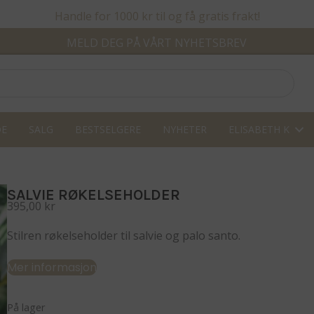
Handle for 1000 kr til og få gratis frakt!
MELD DEG PÅ VÅRT NYHETSBREV
DE
SALG
BESTSELGERE
NYHETER
ELISABETH K
SALVIE RØKELSEHOLDER
395,00
kr
Stilren røkelseholder til salvie og palo santo.
Mer informasjon
På lager