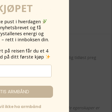
KJØPET
KOSTNADSFRI
BETALINGSUTSETTELSE
ite pust i hverdagen
nyhetsbrevet og få
rystallenes energi og
 – rett i innboksen din.
 på reisen får du et 4
på ditt første kjøp
verflaten gir et moderne, men samtidig tidløst preg
ualer eller som et interiør dekor.
TIS ARMBÅND
 vil ikke ha armbånd
t vitenskapelig. Eventuelle helbredende egenskaper er