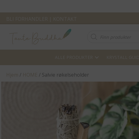
BLI FORHANDLER
|
KONTAKT
Products
search
ALLE PRODUKTER
KRYSTALL GUI
Hjem
/
HOME
/ Salvie røkelseholder