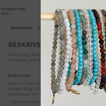
FRI FRAKT OVER
TRYGG BETALIN
1000,-
VELG KLARNA EL
Beskrivelse
Omtaler (0)
BESKRIVELSE
Denne beige keramiske røykeskålen med ribbet tekstur e
som passer inn i ethvert rom. Skålen skaper en følelse a
Beskrivelse:
Made in United Kingdom
Weight: 400 g (14.11 oz)
Dimensions: 14 x 14 x 7 cm (5.5 x 5.5 x 2.8 in)
* De ovennevnte opplysninger er basert på erfaringer o