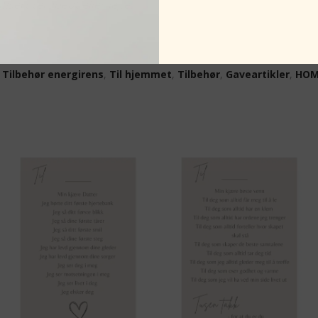
isert terapeut eller lege.
,
Tilbehør energirens
,
Til hjemmet
,
Tilbehør
,
Gaveartikler
,
HOM