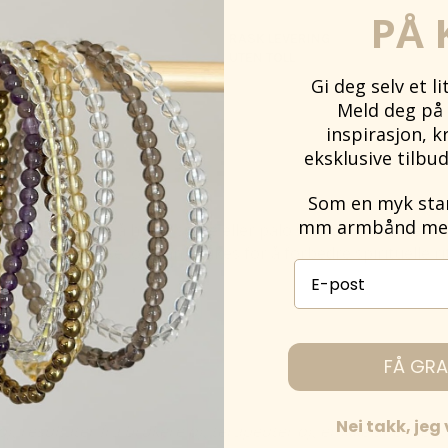
PÅ 
G
RASK LEVERING
LER VIPPS
UTEN TOLL
Gi deg selv et l
Meld deg på 
inspirasjon, k
eksklusive tilbud
Som en myk start
mm armbånd med 
r perfekt for å holde salvie eller palo santo. Den ribbete o
v ro og balanse, og kan brukes for å forbedre spirituelle rit
E-post påmelding
FÅ GRA
Nei takk, jeg
g resultater fra brukere og terapeuter og er ikke anerkjen