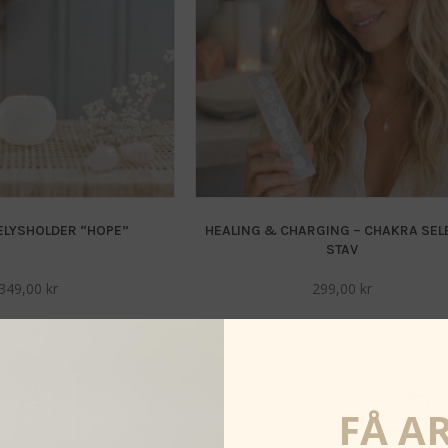
TELYSHOLDER “HOPE”
HEALING & CHARGING – CHAKRA SEL
STAV
349,00
kr
299,00
kr
FÅ A