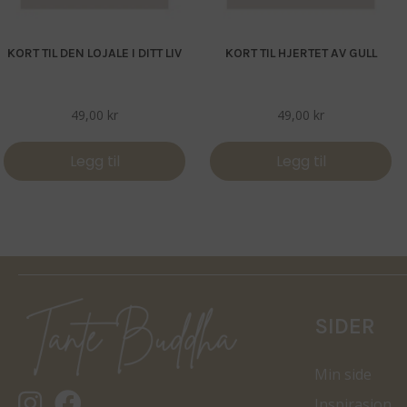
KORT TIL DEN LOJALE I DITT LIV
KORT TIL HJERTET AV GULL
49,00
kr
49,00
kr
Legg til
Legg til
SIDER
Min side
Tantebuddha.no instagram
Tantebuddha.no facebook
Inspirasjon