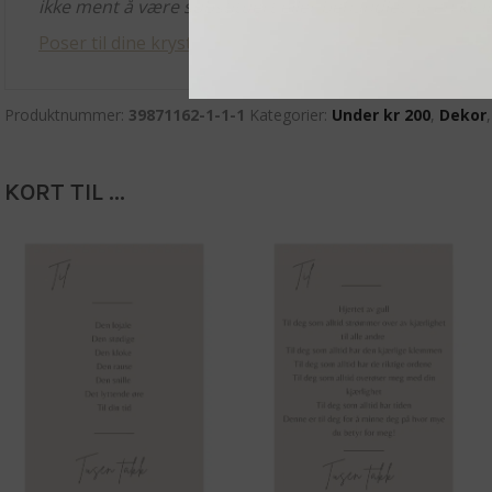
ikke ment å være substituert eller behandlet av en kvalif
Poser til dine krystaller og smykker finner du her.
Produktnummer:
39871162-1-1-1
Kategorier:
Under kr 200
,
Dekor
KORT TIL ...