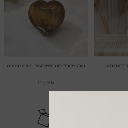
YOU GO GIRL! – TIGERØYEHJERTE KRYSTALL
SELENITT 
111,00
kr