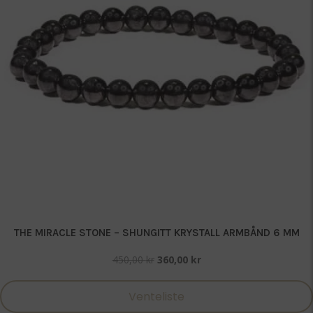
THE MIRACLE STONE – SHUNGITT KRYSTALL ARMBÅND 6 MM
Opprinnelig
Nåværende
450,00
kr
360,00
kr
pris
pris
var:
er:
Venteliste
450,00 kr.
360,00 kr.