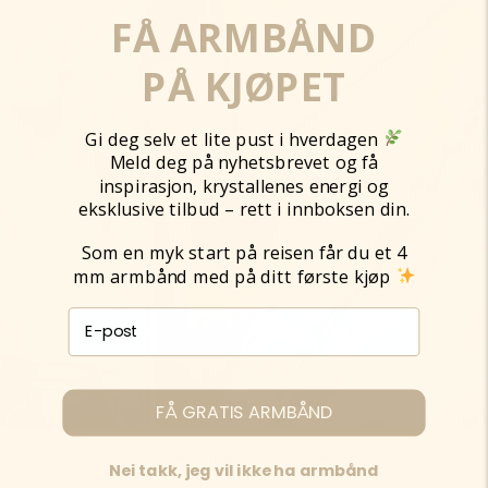
FÅ ARMBÅND
PÅ KJØPET
Gi deg selv et lite pust i hverdagen
Meld deg på nyhetsbrevet og få
inspirasjon, krystallenes energi og
eksklusive tilbud – rett i innboksen din.
Som en myk start på reisen får du et 4
mm armbånd med på ditt første kjøp
E-post påmelding
FÅ GRATIS ARMBÅND
SHUNGITT HALSKJEDE – WAVE
Nei takk, jeg vil ikke ha armbånd