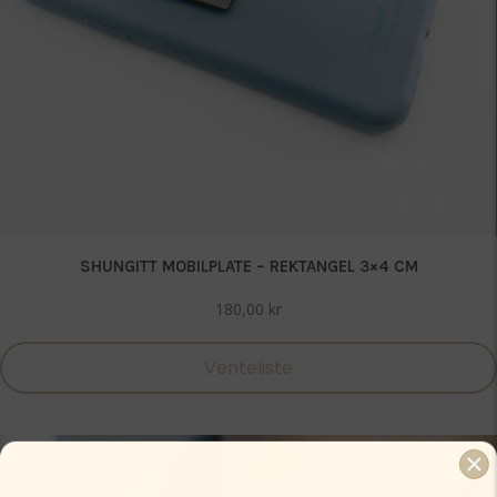
SHUNGITT MOBILPLATE – REKTANGEL 3×4 CM
180,00
kr
Venteliste