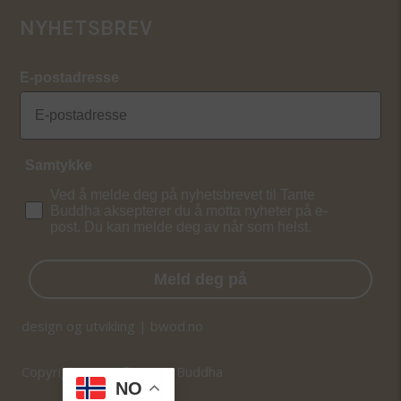
NYHETSBREV
E-postadresse
Samtykke
Ved å melde deg på nyhetsbrevet til Tante
Buddha aksepterer du å motta nyheter på e-
post. Du kan melde deg av når som helst.
Meld deg på
design og utvikling | bwod.no
Copyright 2026 © Tante Buddha
NO