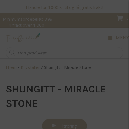
Handle for 1000 kr til og få gratis frakt!
0
Minimumsordebeløp 399,-
Fri frakt over 1.000,-
MENY
Products
search
Hjem
/
Krystaller
/ Shungitt - Miracle Stone
SHUNGITT - MIRACLE
STONE
Filtrering