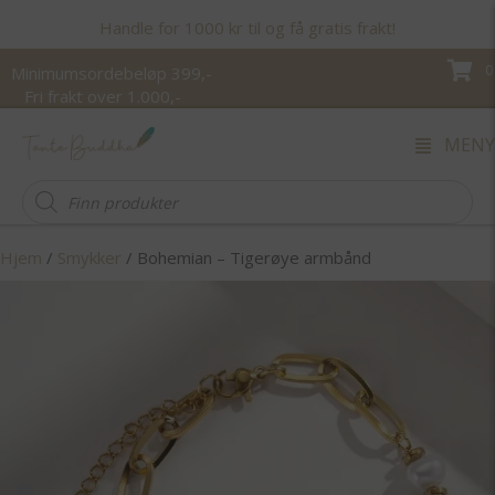
Handle for 1000 kr til og få gratis frakt!
0
Minimumsordebeløp 399,-
Fri frakt over 1.000,-
MENY
Products
search
Hjem
/
Smykker
/ Bohemian – Tigerøye armbånd