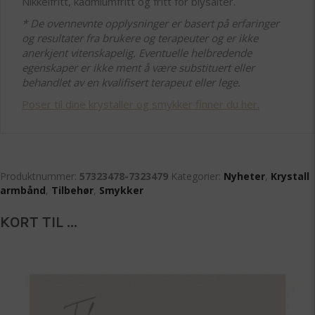
Nikkelfritt, kadmiumfritt og fritt for blysalter.
* De ovennevnte opplysninger er basert på erfaringer
og resultater fra brukere og terapeuter og er ikke
anerkjent vitenskapelig. Eventuelle helbredende
egenskaper er ikke ment å være substituert eller
behandlet av en kvalifisert terapeut eller lege.
Poser til dine krystaller og smykker finner du her.
Produktnummer:
57323478-7323479
Kategorier:
Nyheter
,
Krystall
armbånd
,
Tilbehør
,
Smykker
KORT TIL ...