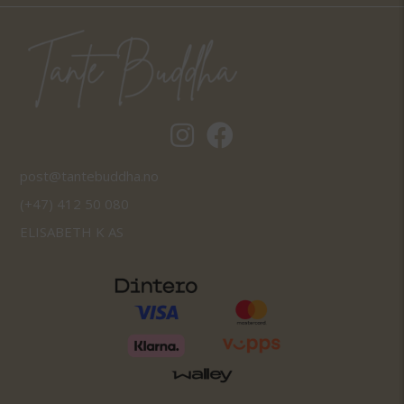
Tantebuddha.no instagram
Tantebuddha.no facebook
post@tantebuddha.no
(+47) 412 50 080
ELISABETH K AS