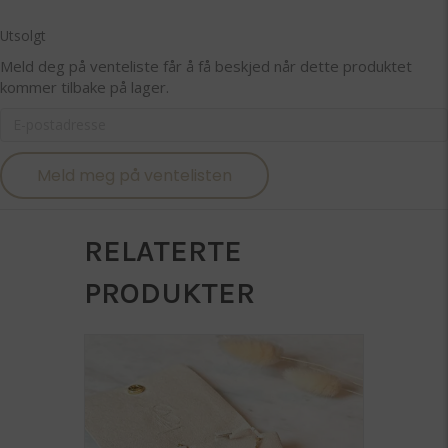
Utsolgt
Meld deg på venteliste får å få beskjed når dette produktet
kommer tilbake på lager.
E
n
t
Meld meg på ventelisten
e
r
y
o
RELATERTE
u
r
PRODUKTER
e
m
a
i
l
a
d