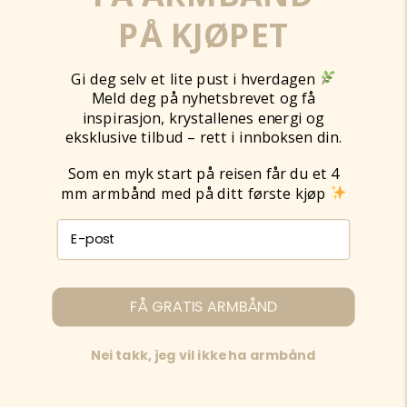
PÅ KJØPET
Gi deg selv et lite pust i hverdagen
Meld deg på nyhetsbrevet og få
inspirasjon, krystallenes energi og
eksklusive tilbud – rett i innboksen din.
Som en myk start på reisen får du et 4
mm armbånd med på ditt første kjøp
E-post påmelding
KORT TIL MIN DATTER
FÅ GRATIS ARMBÅND
49,00
kr
Nei takk, jeg vil ikke ha armbånd
Legg til