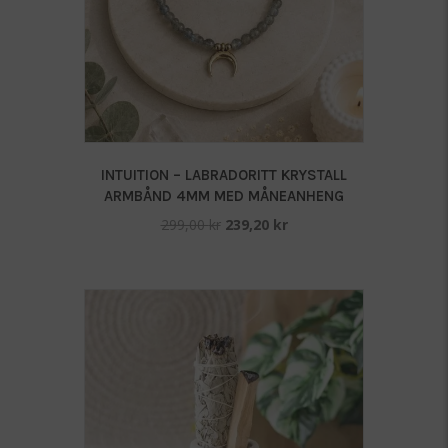
INTUITION – LABRADORITT KRYSTALL
ARMBÅND 4MM MED MÅNEANHENG
Opprinnelig
Nåværende
299,00
kr
239,20
kr
pris
pris
var:
er:
299,00 kr.
239,20 kr.