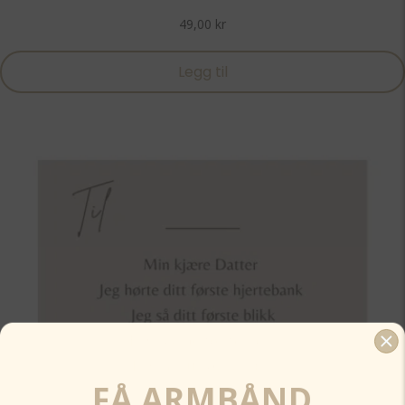
49,00
kr
Legg til
FÅ ARMBÅND