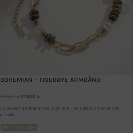
BOHEMIAN – TIGERØYE ARMBÅND
Opprinnelig
Nåværende
349,00
kr
279,20
kr
pris
pris
Et vakkert armbånd med tigerøye – et tidløst og bohemsk
var:
er:
uttrykk.
349,00 kr.
279,20 kr.
Mer informasjon