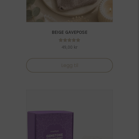
BEIGE GAVEPOSE
Vurdert
49,00
kr
5.00
av 5
Legg til