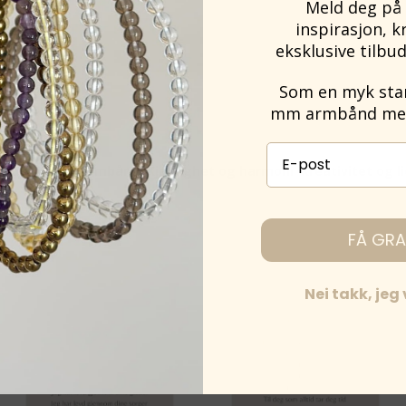
Meld deg på 
inspirasjon, k
eksklusive tilbud
Som en myk start
mm armbånd med 
E-post påmelding
Smykker og armbånd
,
Kjærlighet og harmoni
,
Kreativitet og 
FÅ GRA
Nei takk, jeg