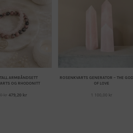
STALL ARMBÅNDSETT
ROSENKVARTS GENERATOR – THE GO
ARTS OG RHODONITT
OF LOVE
Opprinnelig
Nåværende
00
kr
479,20
kr
1 100,00
kr
pris
pris
var:
er:
599,00 kr.
479,20 kr.