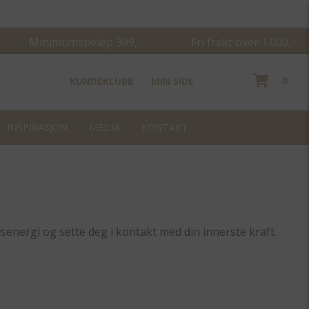
Minimumsbeløp 399,- Fri frakt over 1.000,-
0
KUNDEKLUBB
MIN SIDE
INSPIRASJON
MEDIA
KONTAKT
vsenergi og sette deg i kontakt med din innerste kraft.