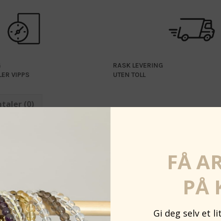
G
RASK LEVERING
LER VIPPS
UTEN TOLL
taler (0)
FÅ A
 selvtillit og livskraft. Solsten er kjent for å styrke din ind
g positiv energi i hverdagen.
PÅ 
t lyset ditt egentlig er.
Gi deg selv et l