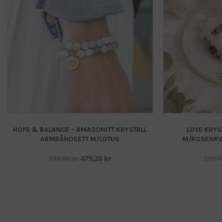
HOPE & BALANCE – AMASONITT KRYSTALL
LOVE KRY
ARMBÅNDSETT M/LOTUS
M/ROSENKV
Opprinnelig
Nåværende
599,00
kr
479,20
kr
599,
pris
pris
var:
er:
599,00 kr.
479,20 kr.