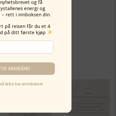
nyhetsbrevet og få
rystallenes energi og
 – rett i innboksen din.
 på reisen får du et 4
på ditt første kjøp
lidenskap
TIS ARMBÅND
 vil ikke ha armbånd