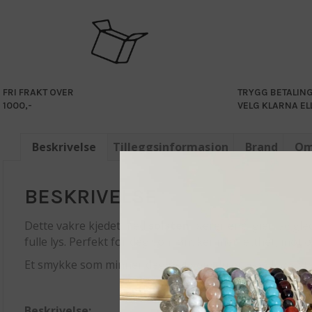
FRI FRAKT OVER
TRYGG BETALIN
1000,-
VELG KLARNA EL
Beskrivelse
Tilleggsinformasjon
Brand
Om
BESKRIVELSE
Dette vakre kjedet med
solsten
bærer energien av glede,
fulle lys. Perfekt for deg som ønsker mer letthet, mot o
Et smykke som minner deg på hvem du er – og hvor sterk
Beskrivelse: