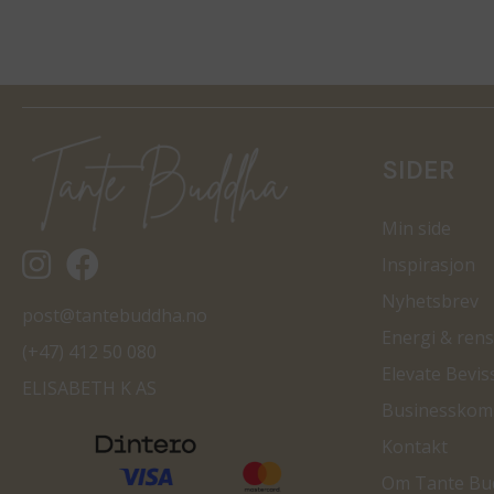
SIDER
Min side
Tantebuddha.no instagram
Tantebuddha.no facebook
Inspirasjon
Nyhetsbrev
post@tantebuddha.no
Energi & rens
(+47) 412 50 080
Elevate Bevis
ELISABETH K AS
Businesskom
Kontakt
Om Tante Bu