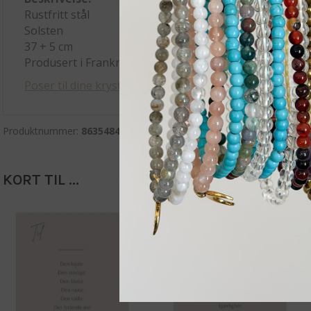
Rustfritt stål
Solsten
37 + 5 cm
Produsert i Frankrike
Poser til dine krystaller og smykker finner du her.
Produktnummer:
86354845-1-1
Kategorier:
Kjeder
,
Testkategori
,
KORT TIL ...