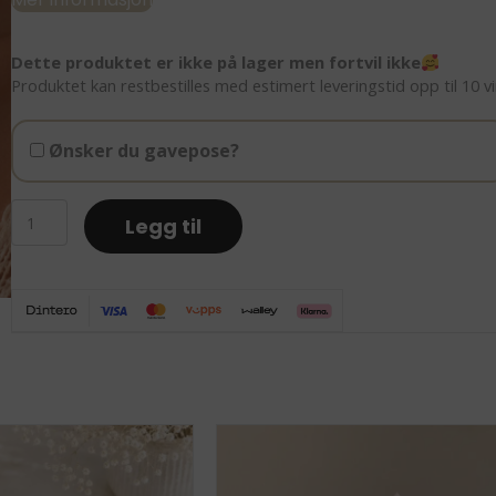
Dette produktet er ikke på lager men fortvil ikke
Produktet kan restbestilles med estimert leveringstid opp til 10 v
Ønsker du gavepose?
Radiant
Legg til
soul
-
Solsten
krystallkjede
antall