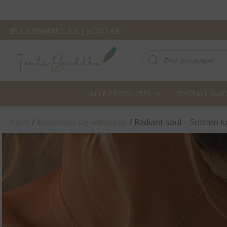
BLI FORHANDLER
|
KONTAKT
Products
search
ALLE PRODUKTER
KRYSTALL GUI
Hjem
/
Kreativitet og lidenskap
/ Radiant soul – Solsten k