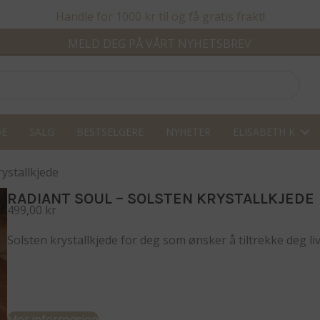
Handle for 1000 kr til og få gratis frakt!
MELD DEG PÅ VÅRT NYHETSBREV
DE
SALG
BESTSELGERE
NYHETER
ELISABETH K
rystallkjede
RADIANT SOUL – SOLSTEN KRYSTALLKJEDE
499,00
kr
Solsten krystallkjede for deg som ønsker å tiltrekke deg li
Mer informasjon