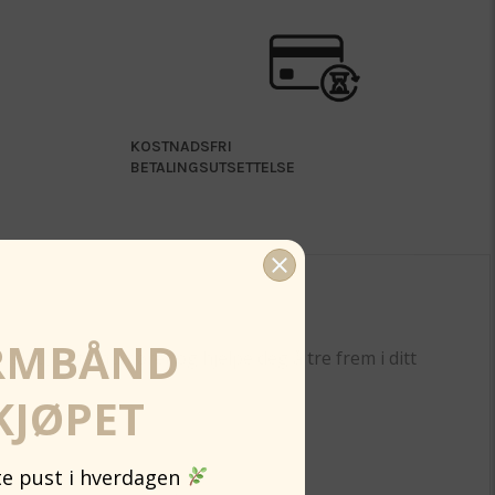
KOSTNADSFRI
BETALINGSUTSETTELSE
RMBÅND
re glød, løfte humøret og hjelpe deg å tre frem i ditt
KJØPET
ite pust i hverdagen