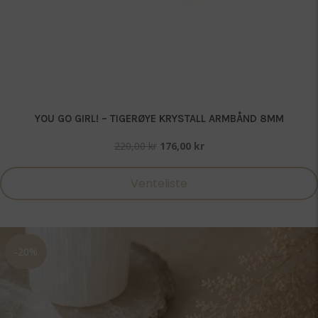
YOU GO GIRL! – TIGERØYE KRYSTALL ARMBÅND 8MM
Opprinnelig
Nåværende
220,00
kr
176,00
kr
pris
pris
var:
er:
Venteliste
220,00 kr.
176,00 kr.
-20%