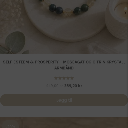
SELF ESTEEM & PROSPERITY – MOSEAGAT OG CITRIN KRYSTALL
ARMBÅND
Vurdert
Opprinnelig
Nåværende
449,00
kr
359,20
kr
5.00
pris
pris
av 5
var:
er:
Legg til
449,00 kr.
359,20 kr.
-20%