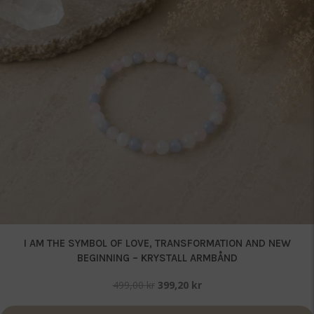
I AM THE SYMBOL OF LOVE, TRANSFORMATION AND NEW
BEGINNING – KRYSTALL ARMBÅND
Opprinnelig
Nåværende
499,00
kr
399,20
kr
pris
pris
var:
er: