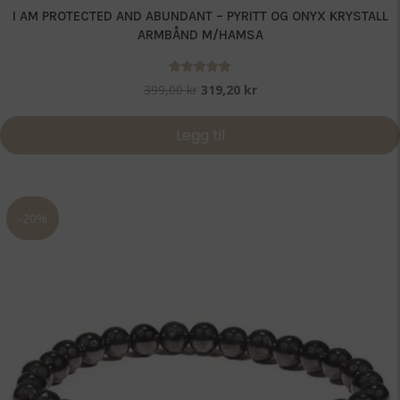
I AM PROTECTED AND ABUNDANT – PYRITT OG ONYX KRYSTALL
ARMBÅND M/HAMSA
Vurdert
Opprinnelig
Nåværende
399,00
kr
319,20
kr
5.00
pris
pris
av 5
var:
er:
Legg til
399,00 kr.
319,20 kr.
-20%