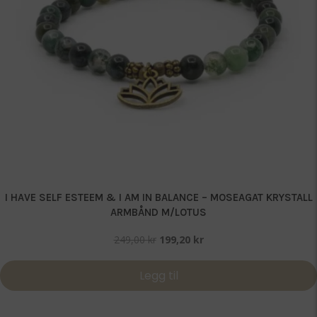
I HAVE SELF ESTEEM & I AM IN BALANCE – MOSEAGAT KRYSTALL
ARMBÅND M/LOTUS
Opprinnelig
Nåværende
249,00
kr
199,20
kr
pris
pris
var:
er:
Legg til
249,00 kr.
199,20 kr.