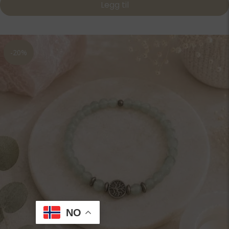
Legg til
499,00 kr.
399,20 kr.
-20%
NO