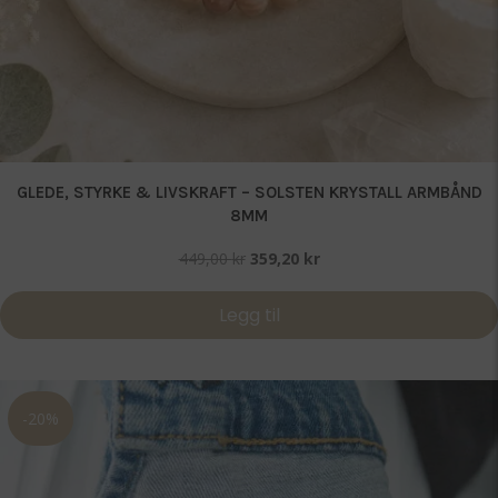
GLEDE, STYRKE & LIVSKRAFT – SOLSTEN KRYSTALL ARMBÅND
8MM
Opprinnelig
Nåværende
449,00
kr
359,20
kr
pris
pris
var:
er:
Legg til
449,00 kr.
359,20 kr.
-20%