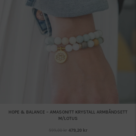
HOPE & BALANCE – AMASONITT KRYSTALL ARMBÅNDSETT
M/LOTUS
Opprinnelig
Nåværende
599,00
kr
479,20
kr
pris
pris