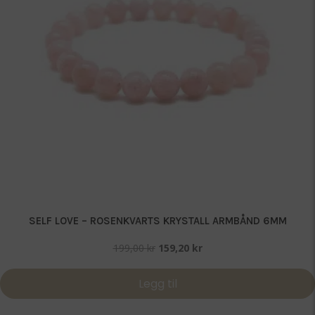
SELF LOVE – ROSENKVARTS KRYSTALL ARMBÅND 6MM
Opprinnelig
Nåværende
199,00
kr
159,20
kr
pris
pris
var:
er:
Legg til
199,00 kr.
159,20 kr.