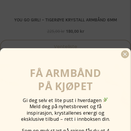
YOU GO GIRL! – TIGERØYE KRYSTALL ARMBÅND 6MM
Opprinnelig
Nåværende
225,00
kr
180,00
kr
pris
pris
var:
er:
Venteliste
225,00 kr.
180,00 kr.
FÅ ARMBÅND
-20%
PÅ KJØPET
Gi deg selv et lite pust i hverdagen
Meld deg på nyhetsbrevet og få
inspirasjon, krystallenes energi og
eksklusive tilbud – rett i innboksen din.
Som en myk start på reisen får du et 4