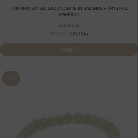
I AM PROTECTED, GROUNDED & IN BALANCE – KRYSTALL
ARMBÅND
Vurdert
Opprinnelig
Nåværende
399,00
kr
319,20
kr
5.00
pris
pris
av 5
var:
er:
Legg til
399,00 kr.
319,20 kr.
-20%