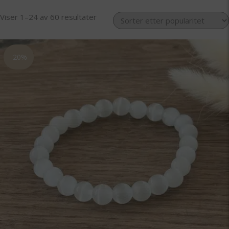
Sortert
Viser 1–24 av 60 resultater
etter
propularitet
-20%