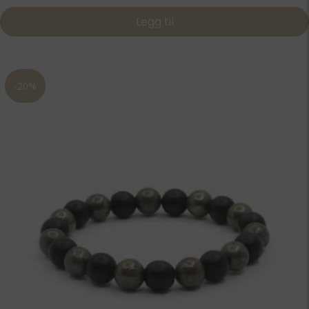
var:
er:
Legg til
599,00 kr.
479,20 kr.
-20%