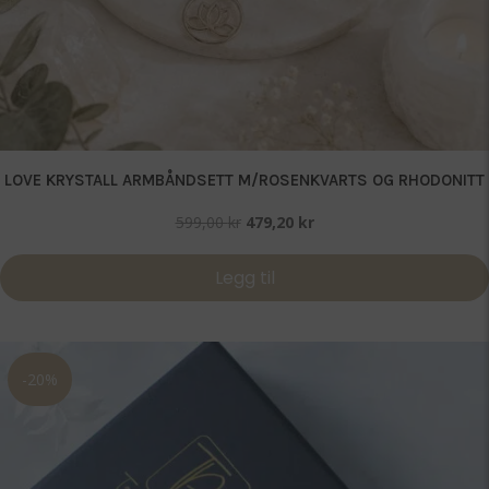
LOVE KRYSTALL ARMBÅNDSETT M/ROSENKVARTS OG RHODONITT
Opprinnelig
Nåværende
599,00
kr
479,20
kr
pris
pris
var:
er:
Legg til
599,00 kr.
479,20 kr.
-20%