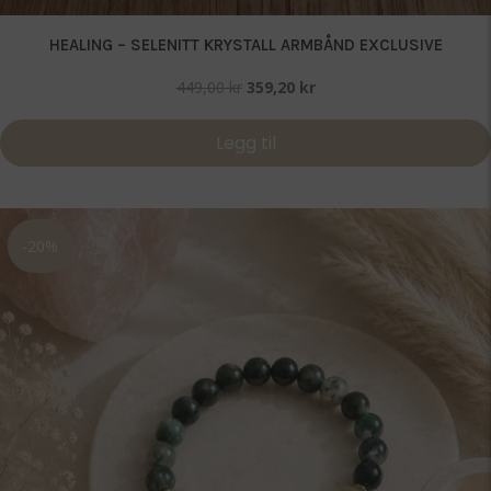
HEALING – SELENITT KRYSTALL ARMBÅND EXCLUSIVE
Opprinnelig
Nåværende
449,00
kr
359,20
kr
pris
pris
var:
er:
Legg til
449,00 kr.
359,20 kr.
-20%