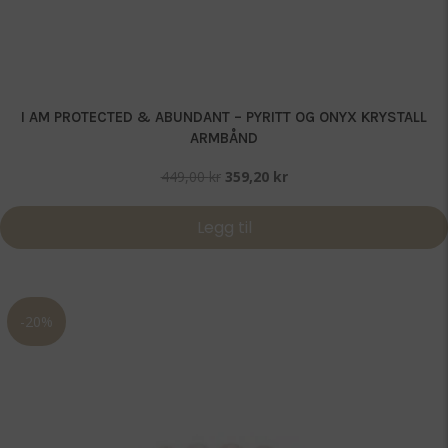
I AM PROTECTED & ABUNDANT – PYRITT OG ONYX KRYSTALL
ARMBÅND
Opprinnelig
Nåværende
449,00
kr
359,20
kr
pris
pris
var:
er:
Legg til
449,00 kr.
359,20 kr.
-20%