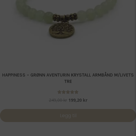
HAPPINESS – GRØNN AVENTURIN KRYSTALL ARMBÅND M/LIVETS
TRE
Vurdert
Opprinnelig
Nåværende
249,00
kr
199,20
kr
5.00
pris
pris
av 5
var:
er:
Legg til
249,00 kr.
199,20 kr.