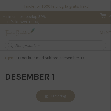
Handle for 1000 kr til og få gratis frakt!
0
Minimumsordebeløp 399,-
Fri frakt over 1.000,-
MENY
Products
search
Hjem
/ Produkter med stikkord «desember 1»
DESEMBER 1
Filtrering