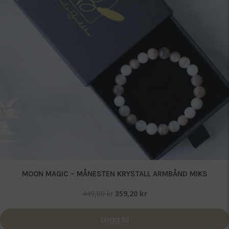
MOON MAGIC – MÅNESTEN KRYSTALL ARMBÅND MIKS
Opprinnelig
Nåværende
449,00
kr
359,20
kr
pris
pris
var:
er:
Legg til
449,00 kr.
359,20 kr.