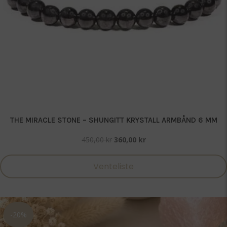
THE MIRACLE STONE – SHUNGITT KRYSTALL ARMBÅND 6 MM
Opprinnelig
Nåværende
450,00
kr
360,00
kr
pris
pris
var:
er:
Venteliste
450,00 kr.
360,00 kr.
-20%