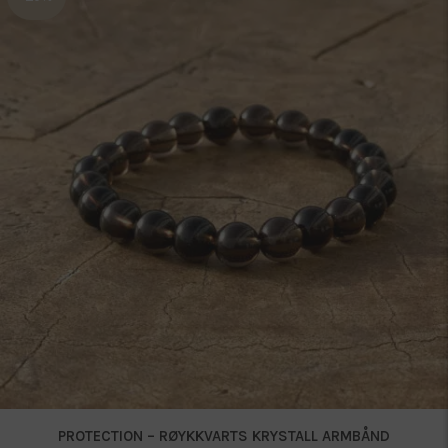
PROTECTION – RØYKKVARTS KRYSTALL ARMBÅND