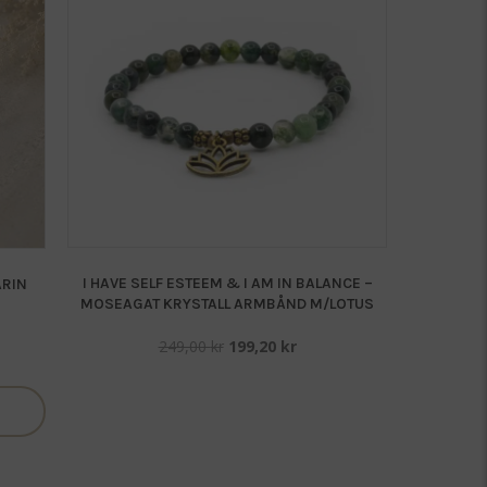
I HAVE SELF ESTEEM & I AM IN BALANCE –
ARIN
MOSEAGAT KRYSTALL ARMBÅND M/LOTUS
Opprinnelig
Nåværende
ende
249,00
kr
199,20
kr
pris
pris
var:
er:
249,00 kr.
199,20 kr.
 kr.