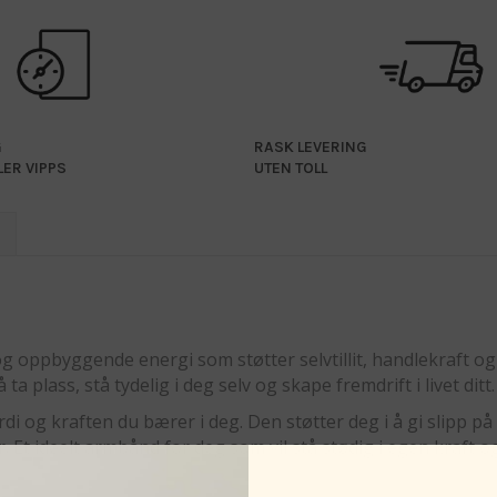
G
RASK LEVERING
LER VIPPS
UTEN TOLL
 oppbyggende energi som støtter selvtillit, handlekraft og in
 plass, stå tydelig i deg selv og skape fremdrift i livet ditt.
i og kraften du bærer i deg. Den støtter deg i å gi slipp på
Et ideelt armbånd for deg som vil stå stødig i egen kraft og 