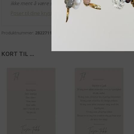
ikke ment å være substituert eller behandlet av en kvalif
Poser til dine krystaller og smykker finner du her.
Produktnummer:
28227115-2
Kategorier:
Pyritt
,
Krystall armbånd
KORT TIL ...