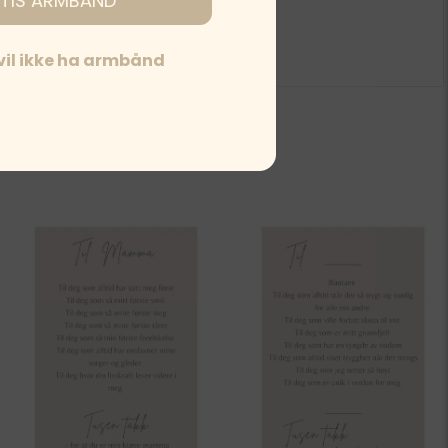
TIS ARMBÅND
 vil ikke ha armbånd