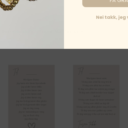
FÅ GRA
isert terapeut eller lege.
Nei takk, jeg
,
Beskyttelse og renselse
,
Manifestasjon