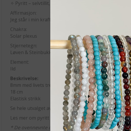
✧ Pyritt – selvtillit, viljestyrke og overflod
Affirmasjon:
Jeg står i min kraft og skaper med klarhet, styrke og tilli
Chakra:
Solar plexus
Stjernetegn:
Løven & Steinbukken
Element:
Ild
Beskrivelse:
8mm med livets tre
18 cm
Elastisk strikk
Se hele utvalget av armbånd og kjeder
her!
Les mer om pyritt i krystallguiden
her
* De ovennevnte opplysninger er basert på erfaringer o