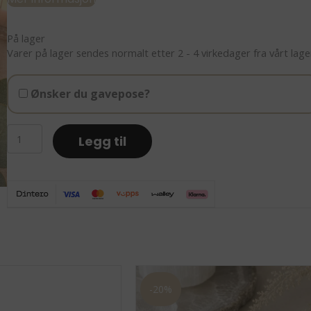
basert
på
kundevurd
På lager
ering
Varer på lager sendes normalt etter 2 - 4 virkedager fra vårt lage
Ønsker du gavepose?
Protection
Legg til
&
abundance
-
Pyritt
krystall
armbånd
8mm
med
livets
-20%
tre
antall