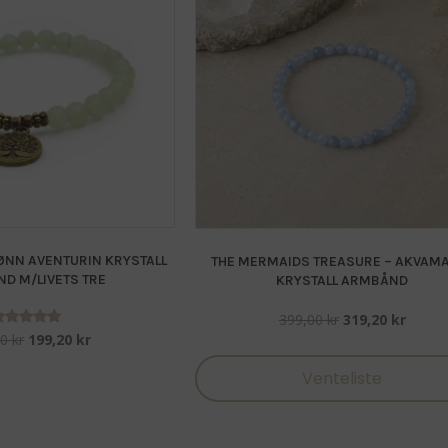
ØNN AVENTURIN KRYSTALL
THE MERMAIDS TREASURE – AKVAM
D M/LIVETS TRE
KRYSTALL ARMBÅND
Opprinnelig
Nåvær
399,00
kr
319,20
kr
pris
pris
Opprinnelig
Nåværende
Vurdert
00
kr
199,20
kr
5.00
var:
er:
pris
pris
av 5
Venteliste
399,00 kr.
319,20
var:
er:
249,00 kr.
199,20 kr.