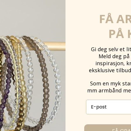
FÅ A
t.
PÅ 
Gi deg selv et l
Meld deg på 
inspirasjon, k
eksklusive tilbud
Som en myk start
mm armbånd med 
E-post påmelding
g resultater fra brukere og terapeuter og er ikke anerkjen