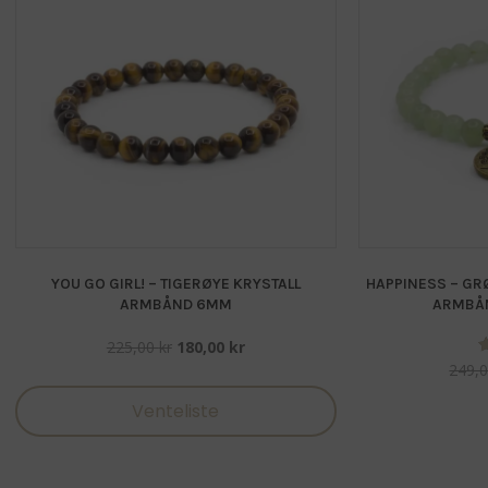
YOU GO GIRL! – TIGERØYE KRYSTALL
HAPPINESS – GR
ARMBÅND 6MM
ARMBÅN
Opprinnelig
Nåværende
225,00
kr
180,00
kr
pris
pris
249,
var:
er:
Venteliste
225,00 kr.
180,00 kr.