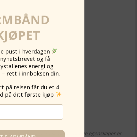
RMBÅND
KJØPET
ite pust i hverdagen
nyhetsbrevet og få
rystallenes energi og
 – rett i innboksen din.
 på reisen får du et 4
på ditt første kjøp
t vitenskapelig. Eventuelle helbredende egenskaper er