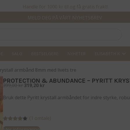
Handle for 1000 kr til og få gratis frakt!
MELD DEG PÅ VÅRT NYHETSBREV
DE
SALG
BESTSELGERE
NYHETER
ELISABETH K
krystall armbånd 8mm med livets tre
PROTECTION & ABUNDANCE – PYRITT KRY
Opprinnelig
Nåværende
399,00
kr
319,20
kr
pris
pris
Bruk dette Pyritt krystall armbåndet for indre styrke, robu
var:
er:
399,00 kr.
319,20 kr.
(
1
omtale)
Vurdert
1
Mer informasjon
4.00
av 5