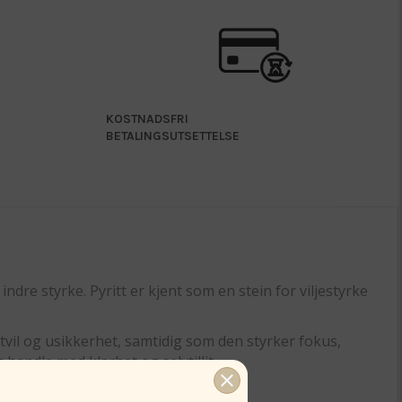
KOSTNADSFRI
BETALINGSUTSETTELSE
dre styrke. Pyritt er kjent som en stein for viljestyrke
 tvil og usikkerhet, samtidig som den styrker fokus,
handle med klarhet og selvtillit.