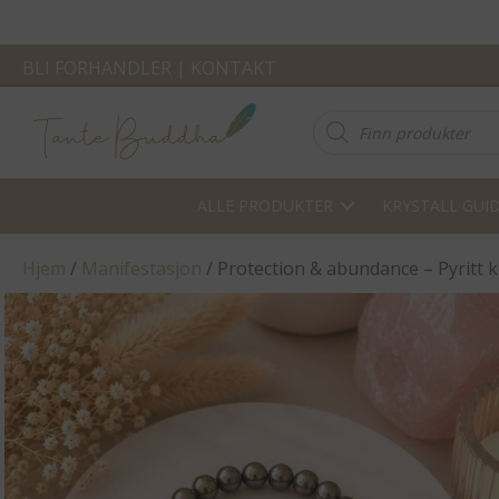
BLI FORHANDLER
|
KONTAKT
Products
search
ALLE PRODUKTER
KRYSTALL GUI
Hjem
/
Manifestasjon
/ Protection & abundance – Pyritt 