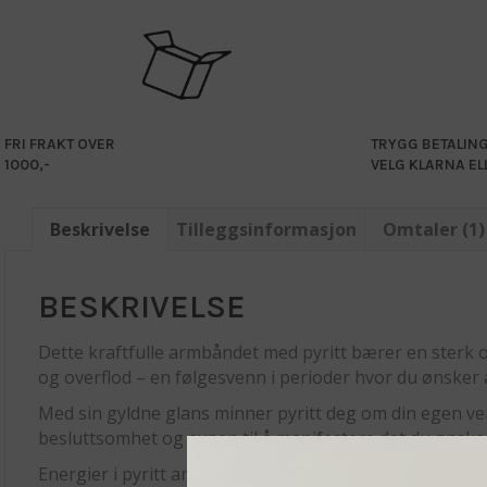
FRI FRAKT OVER
TRYGG BETALIN
1000,-
VELG KLARNA EL
Beskrivelse
Tilleggsinformasjon
Omtaler (1)
BESKRIVELSE
Dette kraftfulle armbåndet med pyritt bærer en sterk og
og overflod – en følgesvenn i perioder hvor du ønsker å ta
Med sin gyldne glans minner pyritt deg om din egen verd
besluttsomhet og evnen til å manifestere det du ønsker. 
Energier i pyritt armbånd: