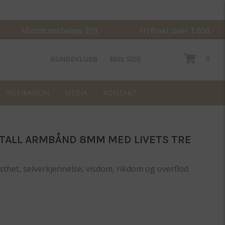
Minimumsbeløp 399,- Fri frakt over 1.000,-
0
KUNDEKLUBB
MIN SIDE
INSPIRASJON
MEDIA
KONTAKT
STALL ARMBÅND 8MM MED LIVETS TRE
sthet, selverkjennelse, visdom, rikdom og overflod.