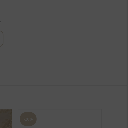
r
-20%