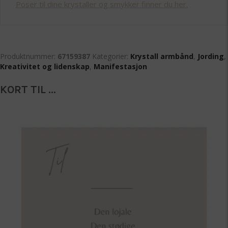
Poser til dine krystaller og smykker finner du her.
Produktnummer:
67159387
Kategorier:
Krystall armbånd
,
Jording
,
Kreativitet og lidenskap
,
Manifestasjon
KORT TIL ...