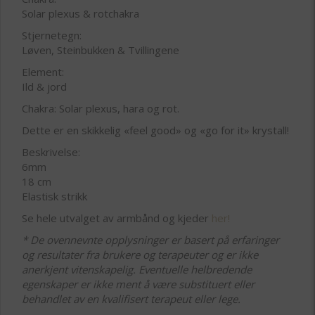
Solar plexus & rotchakra
Stjernetegn:
Løven, Steinbukken & Tvillingene
Element:
Ild & jord
Chakra: Solar plexus, hara og rot.
Dette er en skikkelig «feel good» og «go for it» krystall!
Beskrivelse:
6mm
18 cm
Elastisk strikk
Se hele utvalget av armbånd og kjeder
her!
* De ovennevnte opplysninger er basert på erfaringer
og resultater fra brukere og terapeuter og er ikke
anerkjent vitenskapelig. Eventuelle helbredende
egenskaper er ikke ment å være substituert eller
behandlet av en kvalifisert terapeut eller lege.