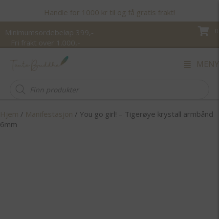
Handle for 1000 kr til og få gratis frakt!
0
Minimumsordebeløp 399,-
Fri frakt over 1.000,-
MENY
Products
search
Hjem
/
Manifestasjon
/ You go girl! – Tigerøye krystall armbånd
6mm