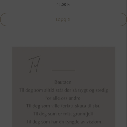
49,00
kr
Legg til