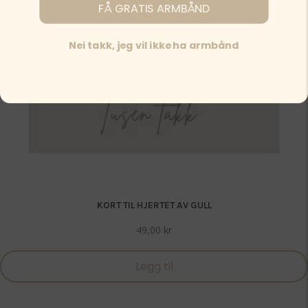
FÅ GRATIS ARMBÅND
Nei takk, jeg vil ikke ha armbånd
KORT TIL HJERTET AV GULL
49,00
kr
Legg til