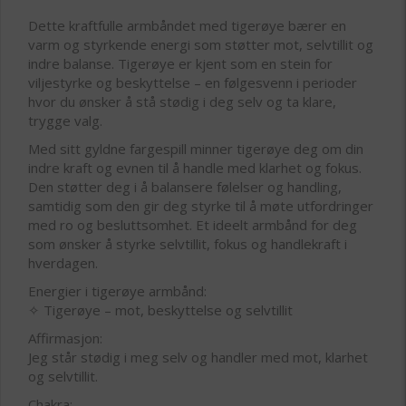
Dette kraftfulle armbåndet med tigerøye bærer en
varm og styrkende energi som støtter mot, selvtillit og
indre balanse. Tigerøye er kjent som en stein for
viljestyrke og beskyttelse – en følgesvenn i perioder
hvor du ønsker å stå stødig i deg selv og ta klare,
trygge valg.
Med sitt gyldne fargespill minner tigerøye deg om din
indre kraft og evnen til å handle med klarhet og fokus.
Den støtter deg i å balansere følelser og handling,
samtidig som den gir deg styrke til å møte utfordringer
med ro og besluttsomhet. Et ideelt armbånd for deg
som ønsker å styrke selvtillit, fokus og handlekraft i
hverdagen.
Energier i tigerøye armbånd:
✧ Tigerøye – mot, beskyttelse og selvtillit
Affirmasjon:
Jeg står stødig i meg selv og handler med mot, klarhet
og selvtillit.
Chakra: