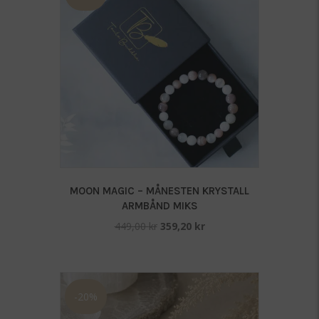
MOON MAGIC – MÅNESTEN KRYSTALL
ARMBÅND MIKS
Opprinnelig
Nåværende
449,00
kr
359,20
kr
pris
pris
var:
er:
449,00 kr.
359,20 kr.
-20%