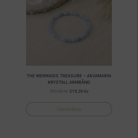
THE MERMAIDS TREASURE – AKVAMARIN
KRYSTALL ARMBÅND
Opprinnelig
Nåværende
399,00
kr
319,20
kr
pris
pris
var:
er:
Venteliste
399,00 kr.
319,20 kr.