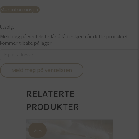
Mer informasjon
Utsolgt
Meld deg på venteliste får å få beskjed når dette produktet
kommer tilbake på lager.
E
n
t
Meld meg på ventelisten
e
r
y
o
RELATERTE
u
r
PRODUKTER
e
m
a
i
-20%
l