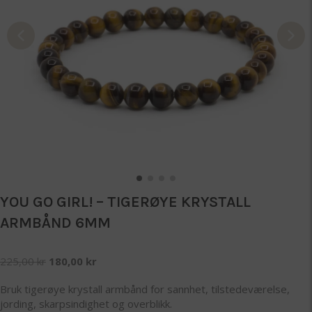
YOU GO GIRL! – TIGERØYE KRYSTALL
ARMBÅND 6MM
Opprinnelig
Nåværende
225,00
kr
180,00
kr
pris
pris
Bruk tigerøye krystall armbånd for sannhet, tilstedeværelse,
var:
er:
jording, skarpsindighet og overblikk.
225,00 kr.
180,00 kr.