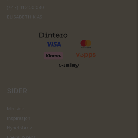
(+47) 412 50 080
ELISABETH K AS
SIDER
Min side
Inspirasjon
Nyhetsbrev
Energi & rens