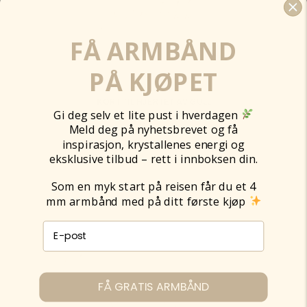
FÅ ARMBÅND
PÅ KJØPET
KORT TIL HJERTET AV GULL
Gi deg selv et lite pust i hverdagen
49,00
kr
Meld deg på nyhetsbrevet og få
inspirasjon, krystallenes energi og
eksklusive tilbud – rett i innboksen din.
Legg til
Som en myk start på reisen får du et 4
mm armbånd med på ditt første kjøp
E-post påmelding
FÅ GRATIS ARMBÅND