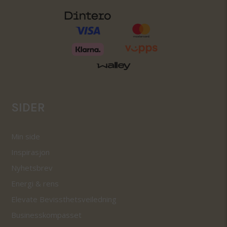
SIDER
Min side
Inspirasjon
Nyhetsbrev
Energi & rens
Elevate Bevissthetsveiledning
Businesskompasset