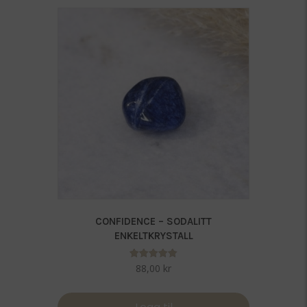
CONFIDENCE – SODALITT
ENKELTKRYSTALL
Vurdert
88,00
kr
5.00
av 5