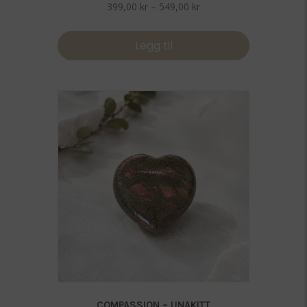
Prisområde:
399,00
kr
–
549,00
kr
399,00 kr
til
Legg til
549,00 kr
COMPASSION – UNAKITT