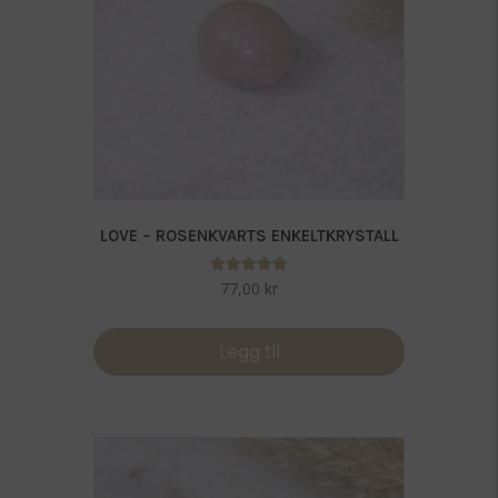
LOVE – ROSENKVARTS ENKELTKRYSTALL
Vurdert
77,00
kr
5.00
av 5
Legg til