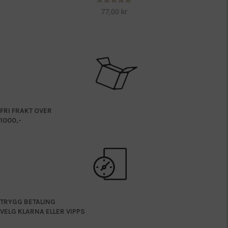
Vurdert
77,00
kr
5.00
av 5
FRI FRAKT OVER
1000,-
TRYGG BETALING
VELG KLARNA ELLER VIPPS