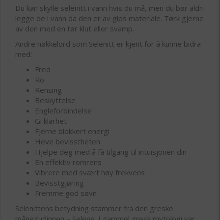
Du kan skylle selenitt i vann hvis du må, men du bør aldri
legge de i vann da den er av gips materiale. Tørk gjerne
av den med en tør klut eller svamp.
Andre nøkkelord som Selenitt er kjent for å kunne bidra
med:
Fred
Ro
Rensing
Beskyttelse
Engleforbindelse
Gi klarhet
Fjerne blokkert energi
Heve bevisstheten
Hjelpe deg med å få tilgang til intuisjonen din
En effektiv romrens
Vibrere med svært høy frekvens
Bevisstgjøring
Fremme god søvn
Selenittens betydning stammer fra den greske
månegudinnen – Selene. I gammel gresk mytologi var