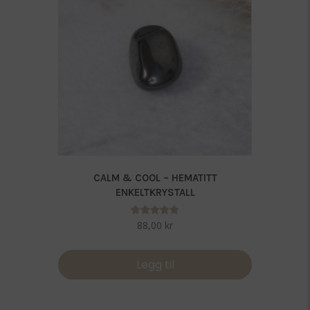
CALM & COOL – HEMATITT
ENKELTKRYSTALL
Vurdert
88,00
kr
5.00
av 5
Legg til