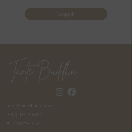
Legg til
Tantebuddha.no instagram
Tantebuddha.no facebook
post@tantebuddha.no
(+47) 412 50 080
ELISABETH K AS