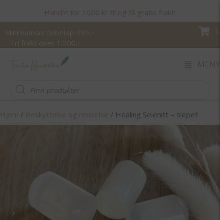
Handle for 1000 kr til og få gratis frakt!
0
Minimumsordebeløp 399,-
Fri frakt over 1.000,-
MENY
Products
search
Hjem
/
Beskyttelse og renselse
/ Healing Selenitt – slepet