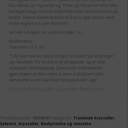
hun datter av Hyperion og Thea og red på en hest eller
bevinget vogn med en månehalvmåne som en krone på
hodet. Selene hadde kraften til å lyse opp natten med
månevognen sin sier historien.
Se hele utvalget av små krystaller
her!
Beskrivelse:
Størrelse: ca 3 cm
* De ovennevnte opplysninger er basert på erfaringer
og resultater fra brukere og terapeuter og er ikke
anerkjent vitenskapelig. Eventuelle helbredende
egenskaper er ikke ment å være substituert eller
behandlet av en kvalifisert terapeut eller lege.
Poser til dine krystaller og smykker finner du her.
Produktnummer:
78258747
Kategorier:
Tromlede krystaller
,
Selenitt
,
Krystaller
,
Beskyttelse og renselse