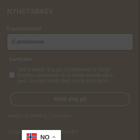
NYHETSBREV
E-postadresse
Samtykke
Ved å melde deg på nyhetsbrevet til Tante
Buddha aksepterer du å motta nyheter på e-
post. Du kan melde deg av når som helst.
Meld deg på
design og utvikling | bwod.no
Copyright 2026 © Tante Buddha
NO