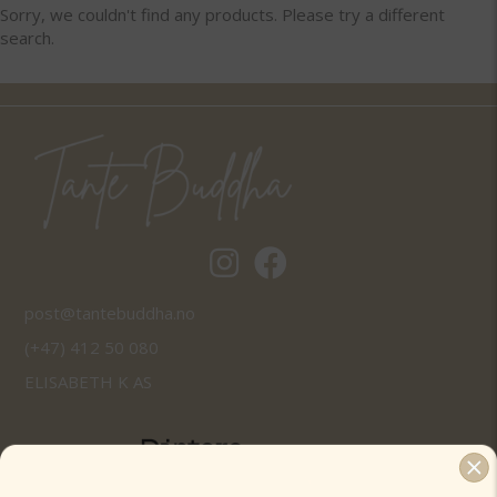
Sorry, we couldn't find any products. Please try a different
search.
Tantebuddha.no instagram
Tantebuddha.no facebook
post@tantebuddha.no
(+47) 412 50 080
ELISABETH K AS