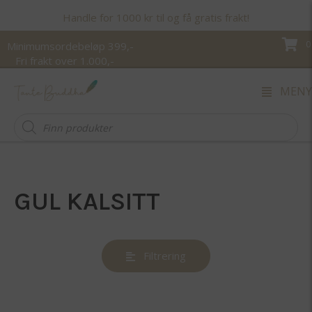
Handle for 1000 kr til og få gratis frakt!
0
Minimumsordebeløp 399,-
Fri frakt over 1.000,-
MENY
Products
search
GUL KALSITT
Filtrering