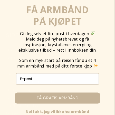
FÅ ARMBÅND
PÅ KJØPET
Gi deg selv et lite pust i hverdagen
SIDER
Meld deg på nyhetsbrevet og få
inspirasjon, krystallenes energi og
eksklusive tilbud – rett i innboksen din.
Min side
Inspirasjon
Som en myk start på reisen får du et 4
mm armbånd med på ditt første kjøp
Nyhetsbrev
Energi & rens
E-post påmelding
Elevate Bevissthetsveiledning
Businesskompasset
FÅ GRATIS ARMBÅND
Kontakt
Om Tante Buddha
Nei takk, jeg vil ikke ha armbånd
Betingelser og personvern