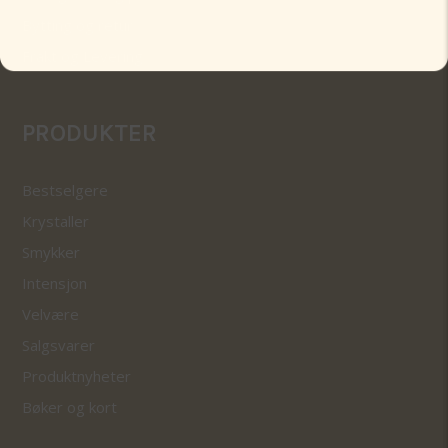
Bytting og retur
Frakt og Levering
PRODUKTER
Bestselgere
Krystaller
Smykker
Intensjon
Velvære
Salgsvarer
Produktnyheter
Bøker og kort