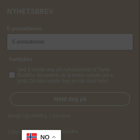
NYHETSBREV
E-postadresse
Samtykke
Ved å melde deg på nyhetsbrevet til Tante
Buddha aksepterer du å motta nyheter på e-
post. Du kan melde deg av når som helst.
Meld deg på
design og utvikling | bwod.no
Copyright 2026 © Tante Buddha
NO