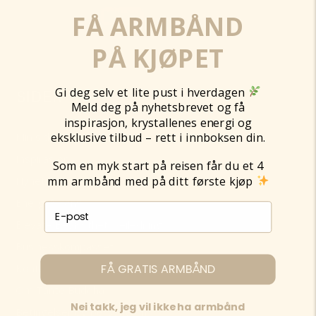
FÅ ARMBÅND
PÅ KJØPET
Gi deg selv et lite pust i hverdagen
SIDER
Meld deg på nyhetsbrevet og få
inspirasjon, krystallenes energi og
eksklusive tilbud – rett i innboksen din.
Min side
Inspirasjon
Som en myk start på reisen får du et 4
mm armbånd med på ditt første kjøp
Nyhetsbrev
Energi & rens
E-post påmelding
Elevate Bevissthetsveiledning
Businesskompasset
FÅ GRATIS ARMBÅND
Kontakt
Om Tante Buddha
Nei takk, jeg vil ikke ha armbånd
Betingelser og personvern