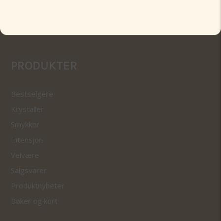
Bytting og retur
Frakt og Levering
PRODUKTER
Bestselgere
Krystaller
Smykker
Intensjon
Velvære
Salgsvarer
Produktnyheter
Bøker og kort