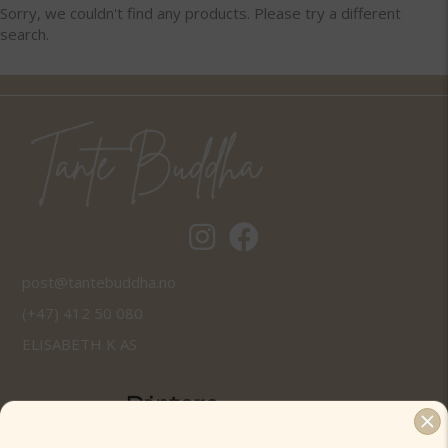
Sorry, we couldn't find any products. Please try a different
search.
Tantebuddha.no instagram
Tantebuddha.no facebook
post@tantebuddha.no
(+47) 412 50 080
ELISABETH K AS