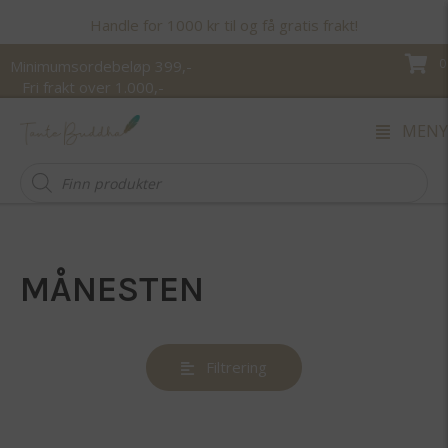
Handle for 1000 kr til og få gratis frakt!
0
Minimumsordebeløp 399,-
Fri frakt over 1.000,-
MENY
Products
search
MÅNESTEN
Filtrering